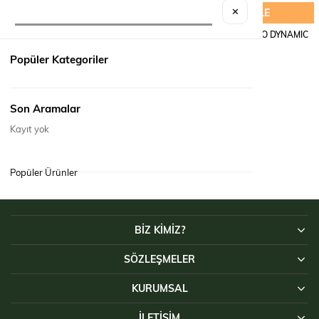
SEPETE EKLE
SEPETE EKLE
✕
ÇORAP BABET BAMBU
ÇORAP HAVLU THERMO DYNAMIC
₺75,00
₺99,00
Popüler Kategoriler
Son Aramalar
Kayıt yok
Popüler Ürünler
BİZ KİMİZ?
SÖZLEŞMELER
KURUMSAL
İLETIŞIM