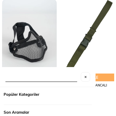
SEPETE EKLE
SEPETE EKLE
✕
MASKE METAL AIRSOFT
H.K ASKI KAYIŞI 2 KANCALI
₺950,00
₺290,00
Popüler Kategoriler
Son Aramalar