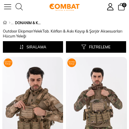
0
DONANIM & KORUYUCU EKİPMAN
Outdoor Ekipman
Yelek
Tab. Kılıfları & Askı Kayışı & Şarjör Aksesuarları
Hücum Yeleği
SIRALAMA
FILTRELEME
Ücretsiz
Ücretsiz
Kargo
Kargo