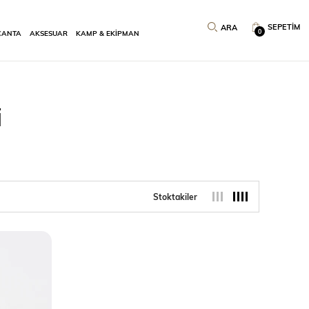
SEPETIM
0
ÇANTA
AKSESUAR
KAMP & EKİPMAN
i
Stoktakiler