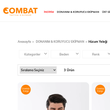
İNDİRİM
DONANIM & KORUYUCU EKİPMAN
ÜST G
Anasayfa
DONANIM & KORUYUCU EKİPMAN
Hücum Yeleği
Kategoriler
Beden
Renk
3 Ürün
Ücretsiz
Ücretsiz
Kargo
Kargo