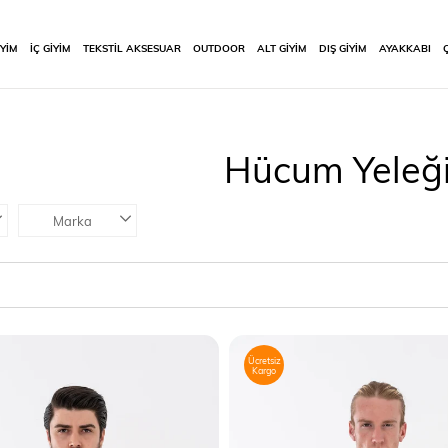
İYİM
İÇ GİYİM
TEKSTİL AKSESUAR
OUTDOOR
ALT GİYİM
DIŞ GİYİM
AYAKKABI
Hücum Yeleğ
Marka
Ücretsiz
Kargo