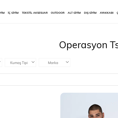
İYİM
İÇ GİYİM
TEKSTİL AKSESUAR
OUTDOOR
ALT GİYİM
DIŞ GİYİM
AYAKKABI
Operasyon Ts
Kumaş Tipi
Marka