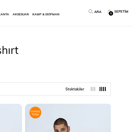
SEPETIM
0
ÇANTA
AKSESUAR
KAMP & EKİPMAN
hırt
Stoktakiler
Ücretsiz
Kargo