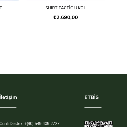
SEPETE EKLE
T
SHIRT TACTİC U.KOL
₺2.690,00
İletişim
ETBİS
Canlı Destek: +(90) 549 409 2727