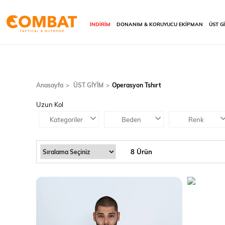
İNDİRİM
DONANIM & KORUYUCU EKİPMAN
ÜST G
Anasayfa
ÜST GİYİM
Operasyon Tshırt
Uzun Kol
Kategoriler
Beden
Renk
8 Ürün