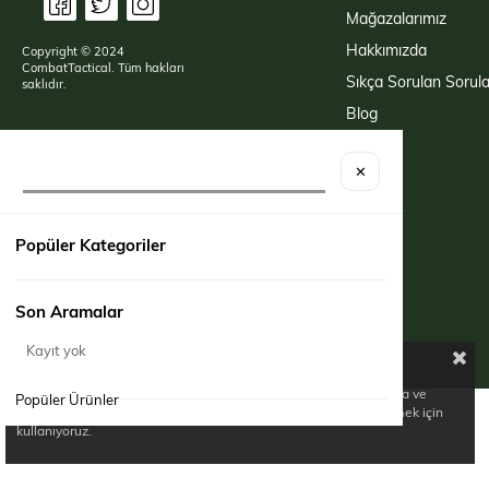
Mağazalarımız
Hakkımızda
Copyright © 2024
CombatTactical. Tüm hakları
Sıkça Sorulan Sorula
saklıdır.
Blog
✕
Popüler Kategoriler
Son Aramalar
Kayıt yok
Çerez Kullanımı
Birinci ve üçüncü kişi çerezlerini analiz amacıyla, alışkanlıklarınıza ve
Popüler Ürünler
profilinize bağlı olarak tercihlerinizle bağlantılı reklamlar göstermek için
kullanıyoruz.