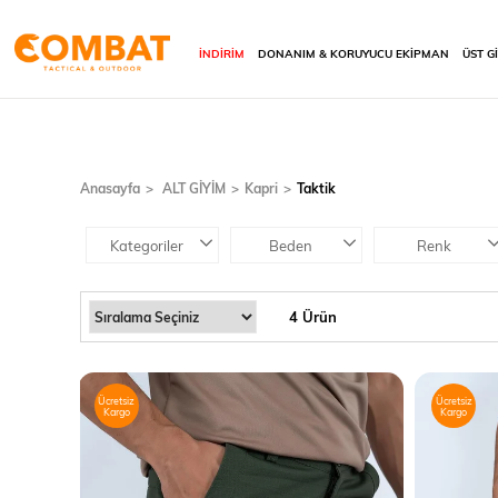
İNDİRİM
DONANIM & KORUYUCU EKİPMAN
ÜST G
Anasayfa
ALT GİYİM
Kapri
Taktik
Kategoriler
Beden
Renk
4 Ürün
Ücretsiz
Ücretsiz
Kargo
Kargo