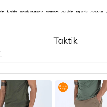
İYİM
İÇ GİYİM
TEKSTİL AKSESUAR
OUTDOOR
ALT GİYİM
DIŞ GİYİM
AYAKKABI
Taktik
Ücretsiz
Kargo