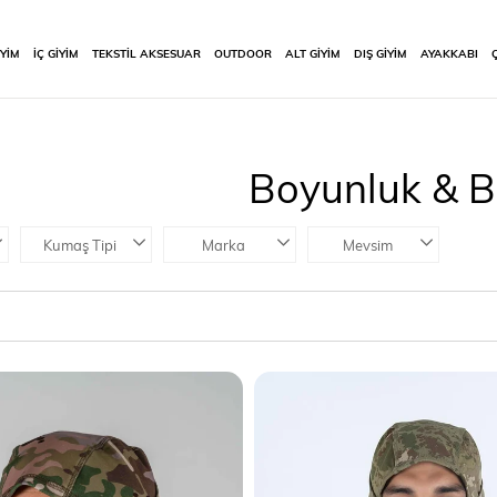
İYİM
İÇ GİYİM
TEKSTİL AKSESUAR
OUTDOOR
ALT GİYİM
DIŞ GİYİM
AYAKKABI
Boyunluk & 
Kumaş Tipi
Marka
Mevsim