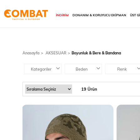
İNDİRİM
DONANIM & KORUYUCU EKİPMAN
ÜST G
Anasayfa
AKSESUAR
Boyunluk & Bere & Bandana
Kategoriler
Beden
Renk
19 Ürün