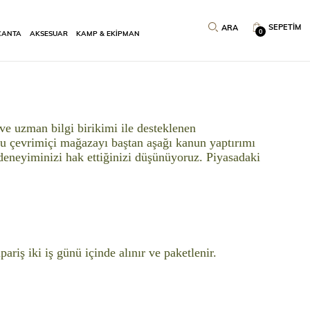
SEPETIM
0
ÇANTA
AKSESUAR
KAMP & EKİPMAN
i ve uzman bilgi birikimi ile desteklenen
. Bu çevrimiçi mağazayı baştan aşağı kanun yaptırımı
deneyiminizi hak ettiğinizi düşünüyoruz. Piyasadaki
riş iki iş günü içinde alınır ve paketlenir.