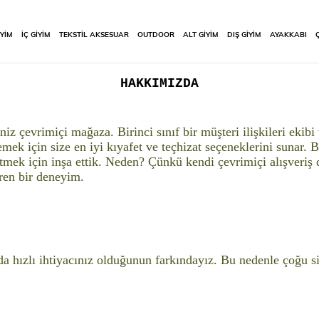
İYİM
İÇ GİYİM
TEKSTİL AKSESUAR
OUTDOOR
ALT GİYİM
DIŞ GİYİM
AYAKKABI
HAKKIMIZDA
niz çevrimiçi mağaza. Birinci sınıf bir müşteri ilişkileri ekib
emek için size en iyi kıyafet ve teçhizat seçeneklerini sunar
mek için inşa ettik. Neden? Çünkü kendi çevrimiçi alışveriş 
iren bir deneyim.
 hızlı ihtiyacınız olduğunun farkındayız. Bu nedenle çoğu sipa