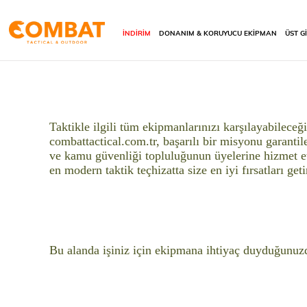
İNDİRİM
DONANIM & KORUYUCU EKİPMAN
ÜST G
Taktikle ilgili tüm ekipmanlarınızı karşılayabileceği
combattactical.com.tr, başarılı bir misyonu garantil
ve kamu güvenliği topluluğunun üyelerine hizmet et
en modern taktik teçhizatta size en iyi fırsatları get
Bu alanda işiniz için ekipmana ihtiyaç duyduğunuzda