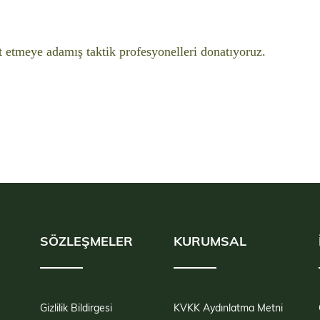
t etmeye adamış taktik profesyonelleri donatıyoruz.
SÖZLEŞMELER
KURUMSAL
Gizlilik Bildirgesi
KVKK Aydınlatma Metni