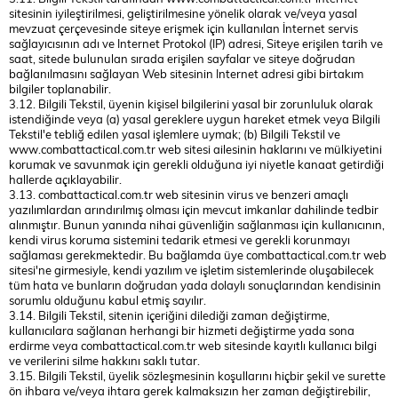
sitesinin iyileştirilmesi, geliştirilmesine yönelik olarak ve/veya yasal
mevzuat çerçevesinde siteye erişmek için kullanılan İnternet servis
sağlayıcısının adı ve Internet Protokol (IP) adresi, Siteye erişilen tarih ve
saat, sitede bulunulan sırada erişilen sayfalar ve siteye doğrudan
bağlanılmasını sağlayan Web sitesinin Internet adresi gibi birtakım
bilgiler toplanabilir.
3.12. Bilgili Tekstil, üyenin kişisel bilgilerini yasal bir zorunluluk olarak
istendiğinde veya (a) yasal gereklere uygun hareket etmek veya Bilgili
Tekstil'e tebliğ edilen yasal işlemlere uymak; (b) Bilgili Tekstil ve
www.combattactical.com.tr web sitesi ailesinin haklarını ve mülkiyetini
korumak ve savunmak için gerekli olduğuna iyi niyetle kanaat getirdiği
hallerde açıklayabilir.
3.13. combattactical.com.tr web sitesinin virus ve benzeri amaçlı
yazılımlardan arındırılmış olması için mevcut imkanlar dahilinde tedbir
alınmıştır. Bunun yanında nihai güvenliğin sağlanması için kullanıcının,
kendi virus koruma sistemini tedarik etmesi ve gerekli korunmayı
sağlaması gerekmektedir. Bu bağlamda üye combattactical.com.tr web
sitesi'ne girmesiyle, kendi yazılım ve işletim sistemlerinde oluşabilecek
tüm hata ve bunların doğrudan yada dolaylı sonuçlarından kendisinin
sorumlu olduğunu kabul etmiş sayılır.
3.14. Bilgili Tekstil, sitenin içeriğini dilediği zaman değiştirme,
kullanıcılara sağlanan herhangi bir hizmeti değiştirme yada sona
erdirme veya combattactical.com.tr web sitesinde kayıtlı kullanıcı bilgi
ve verilerini silme hakkını saklı tutar.
3.15. Bilgili Tekstil, üyelik sözleşmesinin koşullarını hiçbir şekil ve surette
ön ihbara ve/veya ihtara gerek kalmaksızın her zaman değiştirebilir,