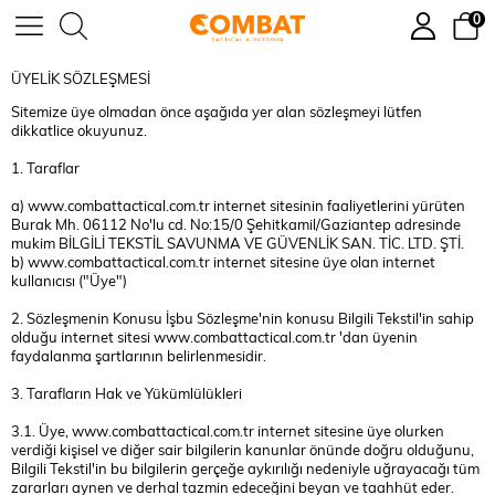
0
ÜYELİK SÖZLEŞMESİ
Sitemize üye olmadan önce aşağıda yer alan sözleşmeyi lütfen
dikkatlice okuyunuz.
1. Taraflar
a) www.combattactical.com.tr internet sitesinin faaliyetlerini yürüten
Burak Mh. 06112 No'lu cd. No:15/0 Şehitkamil/Gaziantep adresinde
mukim BİLGİLİ TEKSTİL SAVUNMA VE GÜVENLİK SAN. TİC. LTD. ŞTİ.
b) www.combattactical.com.tr internet sitesine üye olan internet
kullanıcısı ("Üye")
2. Sözleşmenin Konusu İşbu Sözleşme'nin konusu Bilgili Tekstil'in sahip
olduğu internet sitesi www.combattactical.com.tr 'dan üyenin
faydalanma şartlarının belirlenmesidir.
3. Tarafların Hak ve Yükümlülükleri
3.1. Üye, www.combattactical.com.tr internet sitesine üye olurken
verdiği kişisel ve diğer sair bilgilerin kanunlar önünde doğru olduğunu,
Bilgili Tekstil'in bu bilgilerin gerçeğe aykırılığı nedeniyle uğrayacağı tüm
zararları aynen ve derhal tazmin edeceğini beyan ve taahhüt eder.