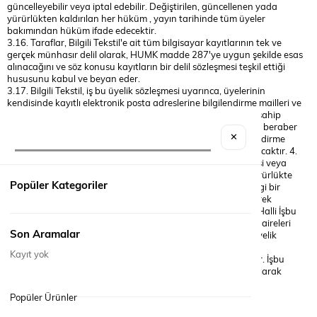
güncelleyebilir veya iptal edebilir. Değiştirilen, güncellenen yada
yürürlükten kaldırılan her hüküm , yayın tarihinde tüm üyeler
bakımından hüküm ifade edecektir.
3.16. Taraflar, Bilgili Tekstil'e ait tüm bilgisayar kayıtlarının tek ve
gerçek münhasır delil olarak, HUMK madde 287'ye uygun şekilde esas
alınacağını ve söz konusu kayıtların bir delil sözleşmesi teşkil ettiği
hususunu kabul ve beyan eder.
3.17. Bilgili Tekstil, iş bu üyelik sözleşmesi uyarınca, üyelerinin
kendisinde kayıtlı elektronik posta adreslerine bilgilendirme mailleri ve
cep telefonlarına bilgilendirme SMS'leri gönderme yetkisine sahip
olmakla beraber, üye işbu üyelik sözleşmesini onaylamasıyla beraber
✕
bilgilendirme maillerinin elektronik posta adresine ve bilgilendirme
SMS'lerinin cep telefonuna gönderilmesini kabul etmiş sayılacaktır. 4.
Sözleşmenin Feshi İşbu sözleşme üyenin üyeliğini iptal etmesi veya
Bilgili Tekstil tarafından üyeliğinin iptal edilmesine kadar yürürlükte
Popüler Kategoriler
kalacaktır. Bilgili Tekstil, üyenin üyelik sözleşmesinin herhangi bir
hükmünü ihlal etmesi durumunda üyenin üyeliğini iptal ederek
sözleşmeyi tek taraflı olarak feshedebilecektir. 5. ihtilaflarin Halli İşbu
sözleşmeye ilişkin ihtilaflarda İstanbul Mahkemeleri ve İcra Daireleri
Son Aramalar
yetkilidir. 6. Yürürlük Üyenin, üyelik kaydı yapması üyenin üyelik
sözleşmesinde yer alan tüm maddeleri okuduğu ve üyelik
Kayıt yok
sözleşmesinde yer alan maddeleri kabul ettiği anlamına gelir. İşbu
Sözleşme üyenin üye olması anında akdedilmiş ve karşılıklı olarak
yürürlülüğe girmiştir.
Popüler Ürünler