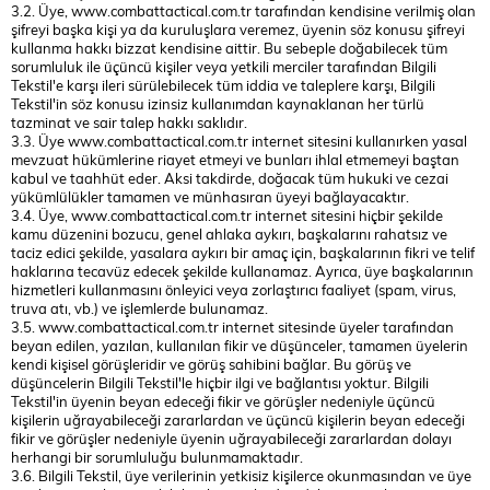
3.2. Üye, www.combattactical.com.tr tarafından kendisine verilmiş olan
şifreyi başka kişi ya da kuruluşlara veremez, üyenin söz konusu şifreyi
kullanma hakkı bizzat kendisine aittir. Bu sebeple doğabilecek tüm
sorumluluk ile üçüncü kişiler veya yetkili merciler tarafından Bilgili
Tekstil'e karşı ileri sürülebilecek tüm iddia ve taleplere karşı, Bilgili
Tekstil'in söz konusu izinsiz kullanımdan kaynaklanan her türlü
tazminat ve sair talep hakkı saklıdır.
3.3. Üye www.combattactical.com.tr internet sitesini kullanırken yasal
mevzuat hükümlerine riayet etmeyi ve bunları ihlal etmemeyi baştan
kabul ve taahhüt eder. Aksi takdirde, doğacak tüm hukuki ve cezai
yükümlülükler tamamen ve münhasıran üyeyi bağlayacaktır.
3.4. Üye, www.combattactical.com.tr internet sitesini hiçbir şekilde
kamu düzenini bozucu, genel ahlaka aykırı, başkalarını rahatsız ve
taciz edici şekilde, yasalara aykırı bir amaç için, başkalarının fikri ve telif
haklarına tecavüz edecek şekilde kullanamaz. Ayrıca, üye başkalarının
hizmetleri kullanmasını önleyici veya zorlaştırıcı faaliyet (spam, virus,
truva atı, vb.) ve işlemlerde bulunamaz.
3.5. www.combattactical.com.tr internet sitesinde üyeler tarafından
beyan edilen, yazılan, kullanılan fikir ve düşünceler, tamamen üyelerin
kendi kişisel görüşleridir ve görüş sahibini bağlar. Bu görüş ve
düşüncelerin Bilgili Tekstil'le hiçbir ilgi ve bağlantısı yoktur. Bilgili
Tekstil'in üyenin beyan edeceği fikir ve görüşler nedeniyle üçüncü
kişilerin uğrayabileceği zararlardan ve üçüncü kişilerin beyan edeceği
fikir ve görüşler nedeniyle üyenin uğrayabileceği zararlardan dolayı
herhangi bir sorumluluğu bulunmamaktadır.
3.6. Bilgili Tekstil, üye verilerinin yetkisiz kişilerce okunmasından ve üye