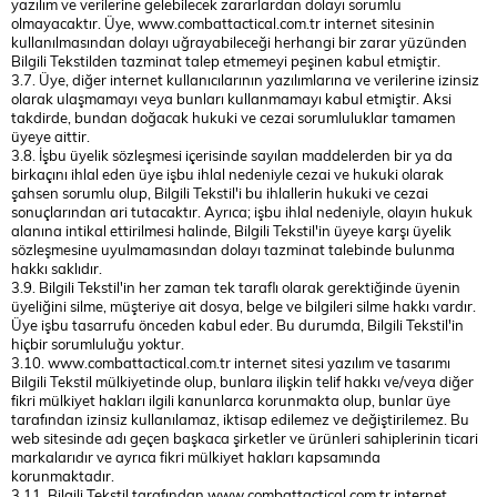
yazılım ve verilerine gelebilecek zararlardan dolayı sorumlu
olmayacaktır. Üye, www.combattactical.com.tr internet sitesinin
kullanılmasından dolayı uğrayabileceği herhangi bir zarar yüzünden
Bilgili Tekstilden tazminat talep etmemeyi peşinen kabul etmiştir.
3.7. Üye, diğer internet kullanıcılarının yazılımlarına ve verilerine izinsiz
olarak ulaşmamayı veya bunları kullanmamayı kabul etmiştir. Aksi
takdirde, bundan doğacak hukuki ve cezai sorumluluklar tamamen
üyeye aittir.
3.8. İşbu üyelik sözleşmesi içerisinde sayılan maddelerden bir ya da
birkaçını ihlal eden üye işbu ihlal nedeniyle cezai ve hukuki olarak
şahsen sorumlu olup, Bilgili Tekstil'i bu ihlallerin hukuki ve cezai
sonuçlarından ari tutacaktır. Ayrıca; işbu ihlal nedeniyle, olayın hukuk
alanına intikal ettirilmesi halinde, Bilgili Tekstil'in üyeye karşı üyelik
sözleşmesine uyulmamasından dolayı tazminat talebinde bulunma
hakkı saklıdır.
3.9. Bilgili Tekstil'in her zaman tek taraflı olarak gerektiğinde üyenin
üyeliğini silme, müşteriye ait dosya, belge ve bilgileri silme hakkı vardır.
Üye işbu tasarrufu önceden kabul eder. Bu durumda, Bilgili Tekstil'in
hiçbir sorumluluğu yoktur.
3.10. www.combattactical.com.tr internet sitesi yazılım ve tasarımı
Bilgili Tekstil mülkiyetinde olup, bunlara ilişkin telif hakkı ve/veya diğer
fikri mülkiyet hakları ilgili kanunlarca korunmakta olup, bunlar üye
tarafından izinsiz kullanılamaz, iktisap edilemez ve değiştirilemez. Bu
web sitesinde adı geçen başkaca şirketler ve ürünleri sahiplerinin ticari
markalarıdır ve ayrıca fikri mülkiyet hakları kapsamında
korunmaktadır.
3.11. Bilgili Tekstil tarafından www.combattactical.com.tr internet