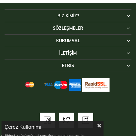
BİZ KİMİZ?
SÖZLEŞMELER
KURUMSAL
İLETIŞIM
ETBİS
Çerez Kullanımı
Birinci ve üçüncü kişi çerezlerini analiz amacıyla,