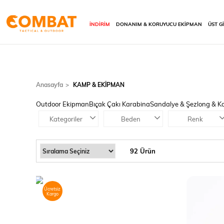
İNDİRİM
DONANIM & KORUYUCU EKİPMAN
ÜST G
Anasayfa
KAMP & EKİPMAN
Outdoor Ekipman
Bıçak Çakı Karabina
Sandalye & Şezlong & 
Kategoriler
Beden
Renk
92 Ürün
Ücretsiz
Kargo