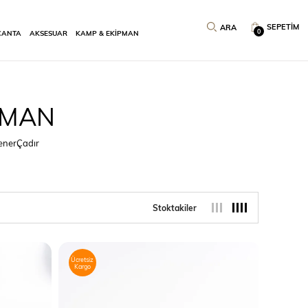
SEPETIM
0
ÇANTA
AKSESUAR
KAMP & EKİPMAN
PMAN
ener
Çadır
Stoktakiler
Ücretsiz
Kargo