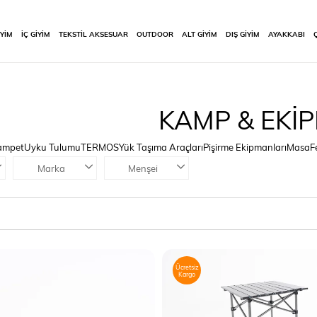
İYİM
İÇ GİYİM
TEKSTİL AKSESUAR
OUTDOOR
ALT GİYİM
DIŞ GİYİM
AYAKKABI
KAMP & EKİ
Kampet
Uyku Tulumu
TERMOS
Yük Taşıma Araçları
Pişirme Ekipmanları
Masa
F
Marka
Menşei
Ücretsiz
Kargo