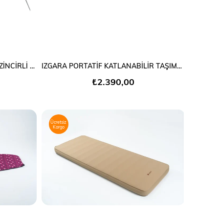
SEPETE EKLE
ÜÇ AYAK KAMP IZGARA DEMİRİ ZİNCİRLİ TRİPOD
IZGARA PORTATİF KATLANABİLİR TAŞIMA ÇANTALI
₺2.390,00
Ücretsiz
Kargo