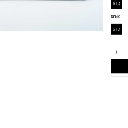
STD
RENK
STD