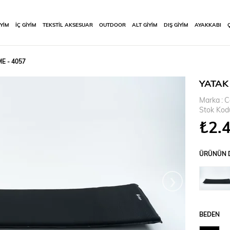
İYİM
İÇ GİYİM
TEKSTİL AKSESUAR
OUTDOOR
ALT GİYİM
DIŞ GİYİM
AYAKKABI
E - 4057
YATAK 
Marka
:
C
Stok Kod
₺2.
ÜRÜNÜN D
›
BEDEN