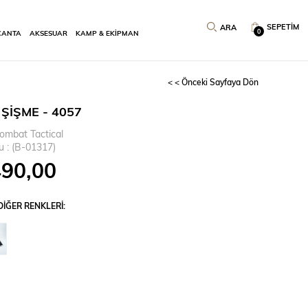
SEPETIM
0
ÇANTA
AKSESUAR
KAMP & EKİPMAN
< < Önceki Sayfaya Dön
ŞİŞME - 4057
ombat Tactical
u
(B-01317)
490,00
IĞER RENKLERI: