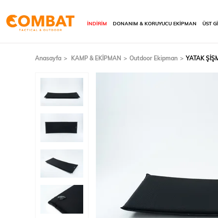
İNDİRİM
DONANIM & KORUYUCU EKİPMAN
ÜST G
Anasayfa
KAMP & EKİPMAN
Outdoor Ekipman
YATAK ŞİŞM