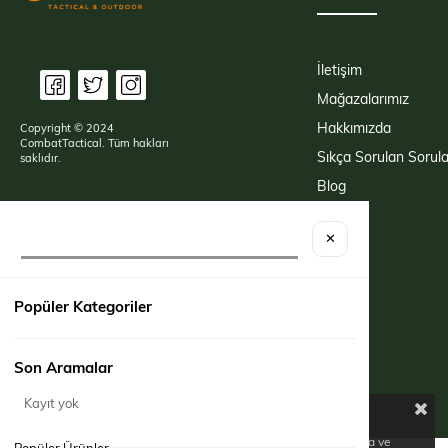
İletişim
Mağazalarımız
Hakkımızda
Copyright © 2024
CombatTactical. Tüm hakları
Sıkça Sorulan Sorula
saklıdır.
Blog
✕
Popüler Kategoriler
Son Aramalar
Kayıt yok
Çerez Kullanımı
Birinci ve üçüncü kişi çerezlerini analiz amacıyla, alışkanlıklarınıza ve
Popüler Ürünler