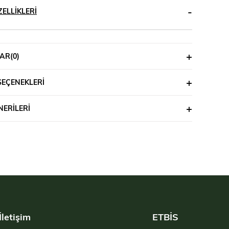
ELLIKLERI
AR
(0)
SEÇENEKLERI
ERILERI
İletişim
ETBİS