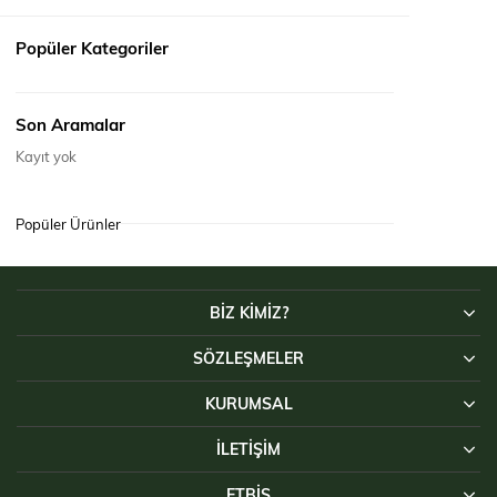
ÇORAP HAVLU THERMO DYNAMIC
₺99,00
Popüler Kategoriler
Son Aramalar
Kayıt yok
Popüler Ürünler
BİZ KİMİZ?
SÖZLEŞMELER
KURUMSAL
İLETIŞIM
ETBİS