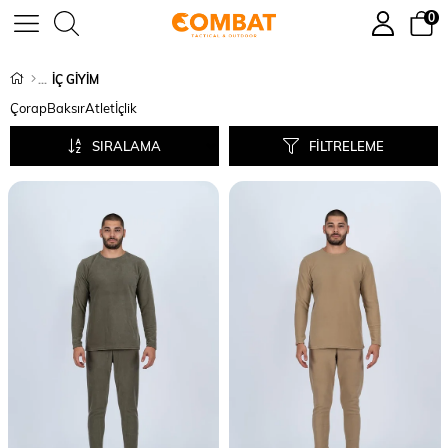
0
İÇ GİYİM
Çorap
Baksır
Atlet
İçlik
SIRALAMA
FILTRELEME