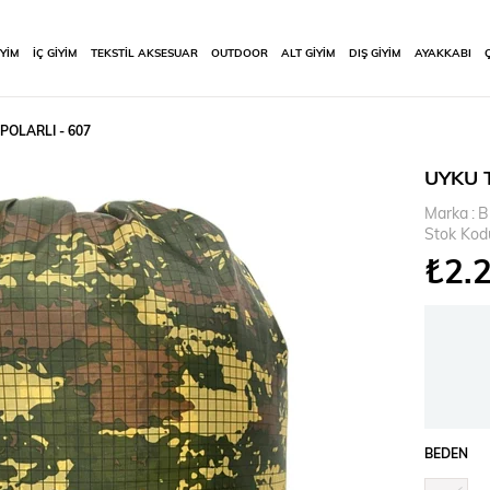
İYİM
İÇ GİYİM
TEKSTİL AKSESUAR
OUTDOOR
ALT GİYİM
DIŞ GİYİM
AYAKKABI
OLARLI - 607
UYKU 
Marka
:
B
Stok Kod
₺2.
BEDEN