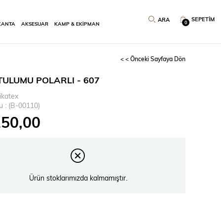
SEPETIM
0
ÇANTA
AKSESUAR
KAMP & EKİPMAN
< < Önceki Sayfaya Dön
TULUMU POLARLI - 607
ikatex
u
(B-00110)
250,00
Ürün stoklarımızda kalmamıştır.