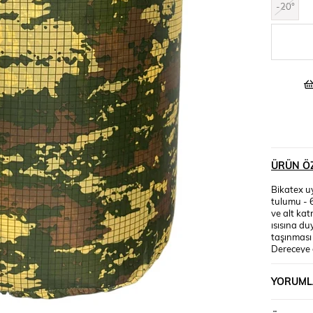
-20°
›
ÜRÜN ÖZ
Bikatex uy
tulumu - 
ve alt kat
ısısına du
taşınması 
Dereceye 
basittir. 
YORUML