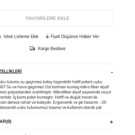
FAVORILERE EKLE
İstek Listeme Ekle
Fiyat Düşünce Haber Ver
Kargo Bedava
ELLIKLERI
ku tulumu su geçirmez kolay taşınabilir hafif polarlı uyku
607 Su ve hava geçirmez Üst katman kumaş mikro fiber elyaf
man polyesterden üretilmiştir. Mikrofiber elyaf sayesinde vücut
yarlıdır. İç kısmı polar kumaştır. Hafif ve düşük hacim ile
son derece rahat ve kolaydır, Ergonomik ve şık tasarım. -20
dayanıklı uyku tulumumuz taşıma ve kullanım olarak çok
Taşıma torbası dahildir.
AR
(0)