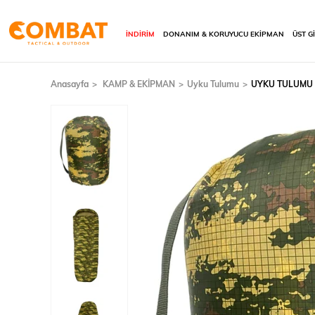
İNDİRİM
DONANIM & KORUYUCU EKİPMAN
ÜST G
Anasayfa
KAMP & EKİPMAN
Uyku Tulumu
UYKU TULUMU P