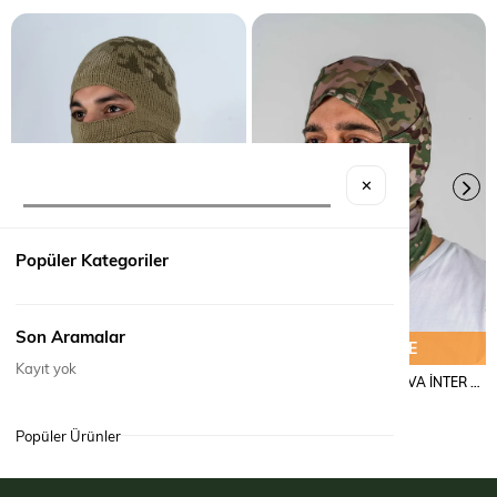
✕
Popüler Kategoriler
Son Aramalar
SEPETE EKLE
SEPETE EKLE
Kayıt yok
KAR BAŞLIĞI ÖRME KAMUFLAJ - 008
KAR MASKESİ BALAKLAVA İNTER KAMUFLAJ - 041
₺190,00
₺390,00
Popüler Ürünler