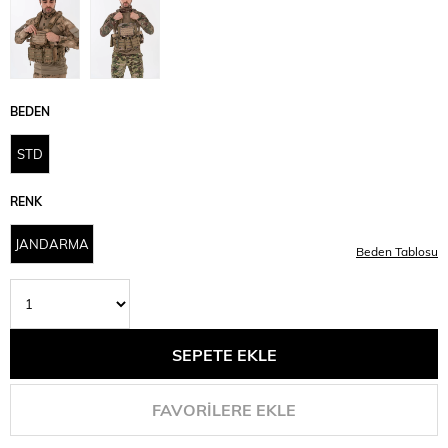
BEDEN
STD
RENK
JANDARMA
Beden Tablosu
FAVORILERE EKLE