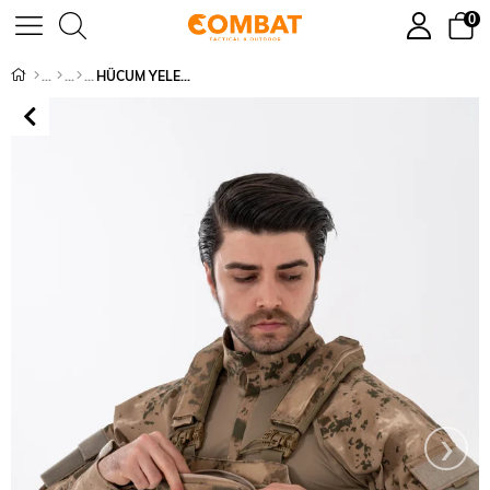
0
HÜCUM YELEĞİ FIRTINA - 202
›