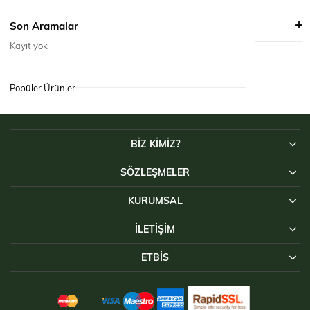
Askeri Operasyon Amaçlı Kullanılabilir. Airsoft, Paintball gibi takım
oyunlarında ve operasyon amaçlı kullanılabilir. MPT-76/ MPT-
ÜRÜN ÖNERILERI
Son Aramalar
55/AK47/G3/HK33 vb. Silahlara Uygundur. fırtına atak Hücum Yeleği
Göbek Üstü usta terzilerimiz tarafından dikilmektedir. fırtına atak
Kayıt yok
Hücum Yeleği Göbek Üstü ürünlerimiz %100 YERLİ ÜRETİMDİR.
Popüler Ürünler
BİZ KİMİZ?
SÖZLEŞMELER
KURUMSAL
İLETIŞIM
ETBİS