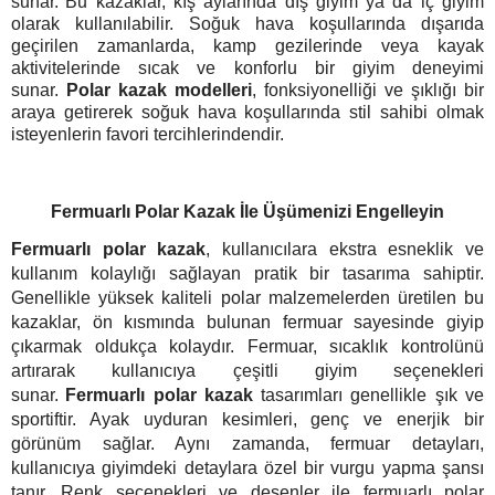
sunar.
Bu kazaklar, kış aylarında dış giyim ya da iç giyim
olarak kullanılabilir. Soğuk hava koşullarında dışarıda
geçirilen zamanlarda, kamp gezilerinde veya kayak
aktivitelerinde sıcak ve konforlu bir giyim deneyimi
sunar.
Polar kazak modelleri
, fonksiyonelliği ve şıklığı bir
araya getirerek soğuk hava koşullarında stil sahibi olmak
isteyenlerin favori tercihlerindendir.
Fermuarlı Polar Kazak İle Üşümenizi Engelleyin
Fermuarlı polar kazak
, kullanıcılara ekstra esneklik ve
kullanım kolaylığı sağlayan pratik bir tasarıma sahiptir.
Genellikle yüksek kaliteli polar malzemelerden üretilen bu
kazaklar, ön kısmında bulunan fermuar sayesinde giyip
çıkarmak oldukça kolaydır. Fermuar, sıcaklık kontrolünü
artırarak kullanıcıya çeşitli giyim seçenekleri
sunar.
Fermuarlı polar kazak
tasarımları genellikle şık ve
sportiftir. Ayak uyduran kesimleri, genç ve enerjik bir
görünüm sağlar. Aynı zamanda, fermuar detayları,
kullanıcıya giyimdeki detaylara özel bir vurgu yapma şansı
tanır. Renk seçenekleri ve desenler ile fermuarlı polar