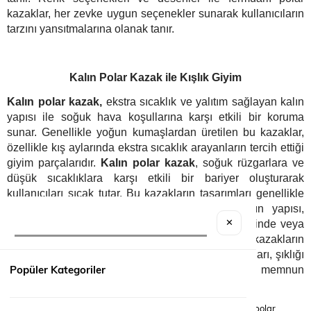
kazaklar, her zevke uygun seçenekler sunarak kullanıcıların
tarzını yansıtmalarına olanak tanır.
Kalın Polar Kazak ile Kışlık Giyim
Kalın polar kazak,
ekstra sıcaklık ve yalıtım sağlayan kalın
yapısı ile soğuk hava koşullarına karşı etkili bir koruma
sunar. Genellikle yoğun kumaşlardan üretilen bu kazaklar,
özellikle kış aylarında ekstra sıcaklık arayanların tercih ettiği
giyim parçalarıdır.
Kalın polar kazak
, soğuk rüzgarlara ve
düşük sıcaklıklara karşı etkili bir bariyer oluşturarak
kullanıcıları sıcak tutar.
Bu kazakların tasarımları genellikle
şıklığı ve fonksiyonelliği bir araya getirir. Kalın yapısı,
✕
genellikle gençlerin ve yetişkinlerin kış aktivitelerinde veya
karlı günlerde tercih ettiği bir özelliktir. Kalın polar kazakların
genellikle geniş renk seçenekleri ve sade tasarımları, şıklığı
Popüler Kategoriler
ve konforu bir arada arayan kullanıcıları memnun
eder.
Combat Tactical'da her çeşit bulunur.
Etiketler:
polar kazak modelleri, fermuarlı polar kazak, kalın polar