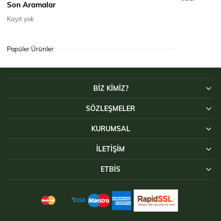
Son Aramalar
kazak,
Kayıt yok
Ocak 29, 2024
Listeye dön
Popüler Ürünler
BİZ KİMİZ?
SÖZLEŞMELER
KURUMSAL
İLETIŞIM
ETBİS