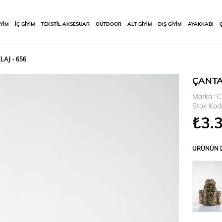
İYİM
İÇ GİYİM
TEKSTİL AKSESUAR
OUTDOOR
ALT GİYİM
DIŞ GİYİM
AYAKKABI
AJ - 656
ÇANTA
Marka
:
C
Stok Kod
₺3.
ÜRÜNÜN D