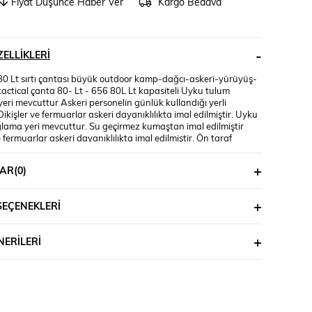
Fiyat Düşünce Haber Ver
Kargo Bedava
ELLIKLERI
0 Lt sırtı çantası büyük outdoor kamp-dağcı-askeri-yürüyüş-
actical çanta 80- Lt - 656 80L Lt kapasiteli Uyku tulum
eri mevcuttur Askeri personelin günlük kullandığı yerli
ikişler ve fermuarlar askeri dayanıklılıkta imal edilmiştir. Uyku
lama yeri mevcuttur. Su geçirmez kumaştan imal edilmiştir
e fermuarlar askeri dayanıklılıkta imal edilmiştir. Ön taraf
stem Sırt ve bel kısımlarında ter emici malzeme Ekipmanlarınız
arlı cep. Ayarlanabilir omuz yüksekliği Dağcı kampçı her türlü
AR
(0)
rinde kullanabilir. Ergonomik ve şık tasarım BİKATEX 80 Lt sırtı
üyük outdoor kamp-dağcı-askeri-yürüyüş-Seyahat-tactical
Lt Çantası usta terzilerimiz tarafından dikilmektedir. BİKATEX
SEÇENEKLERI
tı çantası büyük outdoor kamp-dağcı-askeri-yürüyüş-Seyahat-
çanta 80- Lt Çantası ürünlerimiz %100 YERLİ ÜRETİMDİR.
0 Lt sırtı çantası büyük outdoor kamp-dağcı-askeri-yürüyüş-
ERILERI
actical çanta 80- Lt Askeri, çalışma, Yürüyüş, Tırmanma,
lık, Balık tutma, dağcılık, Atıcılık, Bisiklete binme, Macera
 Ordu Eğitimi, SWAT, koruma için mükemmeldir.