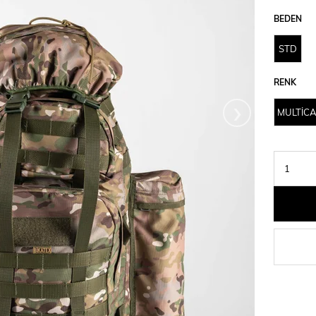
BEDEN
STD
RENK
›
MULTİC