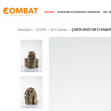
İNDİRİM
DONANIM & KORUYUCU EKİPMAN
ÜST G
Anasayfa
ÇANTA
Sırt Çantası
ÇANTA DAĞCI 80 LT KAMUFL