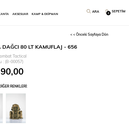
SEPETIM
0
ÇANTA
AKSESUAR
KAMP & EKİPMAN
< < Önceki Sayfaya Dön
 DAĞCI 80 LT KAMUFLAJ - 656
ombat Tactical
u
(B-00057)
390,00
IĞER RENKLERI: