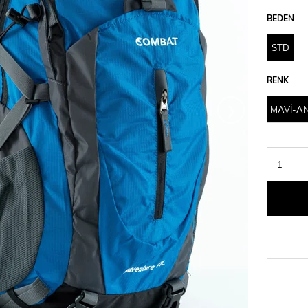
BEDEN
STD
RENK
›
MAVİ-A