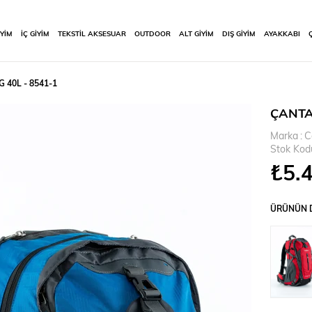
İYİM
İÇ GİYİM
TEKSTİL AKSESUAR
OUTDOOR
ALT GİYİM
DIŞ GİYİM
AYAKKABI
40L - 8541-1
ÇANTA
Marka
:
C
Stok Kod
₺5.
ÜRÜNÜN D