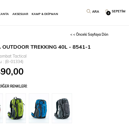
SEPETIM
0
ÇANTA
AKSESUAR
KAMP & EKİPMAN
< < Önceki Sayfaya Dön
 OUTDOOR TREKKING 40L - 8541-1
ombat Tactical
u
(B-01334)
490,00
IĞER RENKLERI: