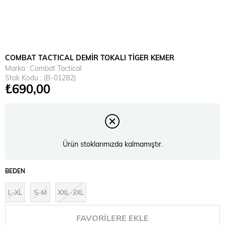
COMBAT TACTICAL DEMİR TOKALI TİGER KEMER
Marka
:
Combat Tactical
Stok Kodu
(B-01282)
₺690,00
Ürün stoklarımızda kalmamıştır.
BEDEN
L-XL
S-M
XXL-3XL
FAVORILERE EKLE