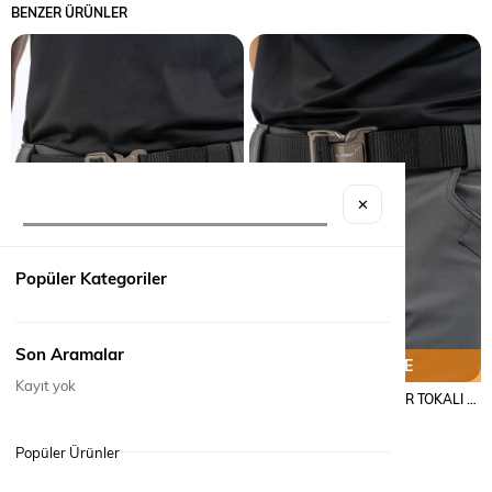
BENZER ÜRÜNLER
✕
Popüler Kategoriler
Son Aramalar
SEPETE EKLE
SEPETE EKLE
Kayıt yok
COMBAT TACTICAL DEMİR TOKALI UG- COBRA KEMER
COMBAT TACTICAL DEMİR TOKALI AKREP KEMER
₺690,00
₺690,00
Popüler Ürünler