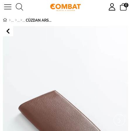
0
CÜZDAN ARSEL - 991764
›