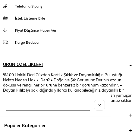
Telefonla Sipariş
İstek Listeme Ekle
Fiyat Düşünce Haber Ver
Kargo Bedava
ÜRÜN ÖZELLIKLERI
%100 Hakiki Deri Cüzdan Kartlık Şıklık ve Dayanıklılığın Buluştuğu
Nokta Neden Hakiki Deri? • Doğal ve Şık Görünüm: Derinin özgün
dokusu ve rengi, her bir ürüne benzersiz bir görünüm kazandırır. •
Dayanıklılık: İyi bakıldığında yıllarca kullanabileceğiniz dayanıklı bir
yapıya sahiptir. • Zamanla Güzelleşme: Kullanımla birlikte deri yumuşar
ve daha da güzel bir patina oluşur. • Klasik Tasarımlar: Zamansız şıklığı
sevenler için idealdir. • Modern Tasarımlar: Güncel trendlere uygun,
✕
daha minimalist ve yenilikçi modeller. • Vintage Tasarımlar: Eski
YORUMLAR
(0)
dönemlerin şıklığına sahip, retro görünümlü ürünler. Hakiki Deri
Cüzdan ve Kartlık Seçerken Nelere Dikkat Edilmeli? • Deri Kalitesi: Tam
Popüler Kategoriler
buğday, dana veya koyun derisi gibi farklı deri türleri vardır. Her birinin
ÖDEME SEÇENEKLERI
özelliği ve dayanıklılığı farklıdır. • Dikiş Kalitesi: Dikişlerin sağlam olması,