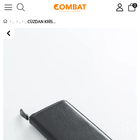
0
CÜZDAN KRİSTAL - 991780
›