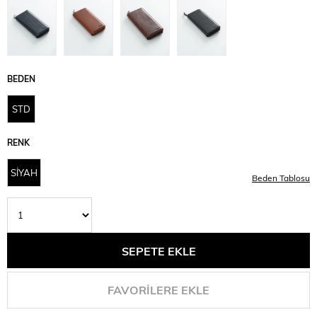
BEDEN
STD
RENK
SİYAH
Beden Tablosu
FAVORILERE EKLE