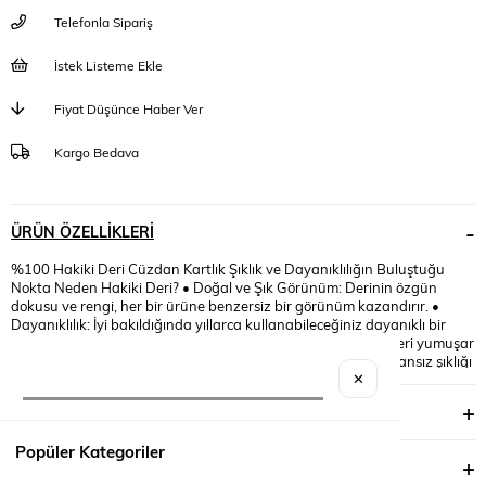
Telefonla Sipariş
İstek Listeme Ekle
Fiyat Düşünce Haber Ver
Kargo Bedava
ÜRÜN ÖZELLIKLERI
%100 Hakiki Deri Cüzdan Kartlık Şıklık ve Dayanıklılığın Buluştuğu
Nokta Neden Hakiki Deri? • Doğal ve Şık Görünüm: Derinin özgün
dokusu ve rengi, her bir ürüne benzersiz bir görünüm kazandırır. •
Dayanıklılık: İyi bakıldığında yıllarca kullanabileceğiniz dayanıklı bir
yapıya sahiptir. • Zamanla Güzelleşme: Kullanımla birlikte deri yumuşar
ve daha da güzel bir patina oluşur. • Klasik Tasarımlar: Zamansız şıklığı
sevenler için idealdir. • Modern Tasarımlar: Güncel trendlere uygun,
✕
daha minimalist ve yenilikçi modeller. • Vintage Tasarımlar: Eski
YORUMLAR
(0)
dönemlerin şıklığına sahip, retro görünümlü ürünler. Hakiki Deri
Cüzdan ve Kartlık Seçerken Nelere Dikkat Edilmeli? • Deri Kalitesi: Tam
Popüler Kategoriler
buğday, dana veya koyun derisi gibi farklı deri türleri vardır. Her birinin
ÖDEME SEÇENEKLERI
özelliği ve dayanıklılığı farklıdır. • Dikiş Kalitesi: Dikişlerin sağlam olması,