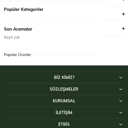
Popüler Kategoriler
ÖDEME SEÇENEKLERI
ÜRÜN ÖNERILERI
Son Aramalar
Kayıt yok
Popüler Ürünler
BİZ KİMİZ?
SÖZLEŞMELER
KURUMSAL
İLETIŞIM
ETBİS