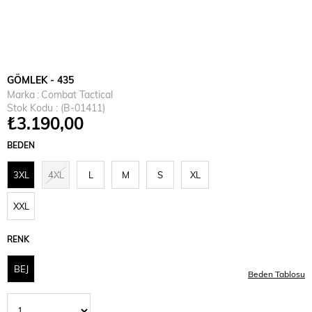
GÖMLEK - 435
Marka
:
Combat Tactical
Stok Kodu
(B-01411)
₺3.190,00
BEDEN
3XL
4XL
L
M
S
XL
XXL
RENK
BEJ
Beden Tablosu