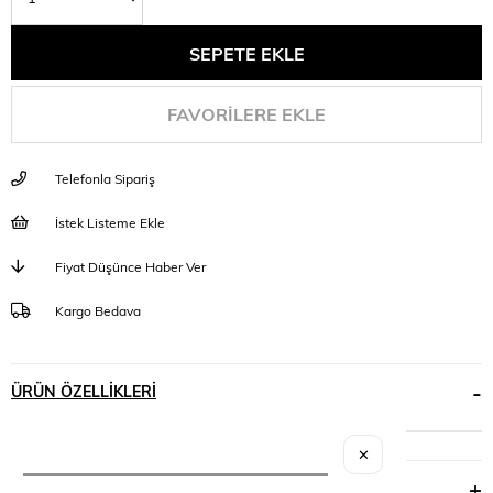
FAVORILERE EKLE
Telefonla Sipariş
İstek Listeme Ekle
Fiyat Düşünce Haber Ver
Kargo Bedava
ÜRÜN ÖZELLIKLERI
✕
YORUMLAR
(0)