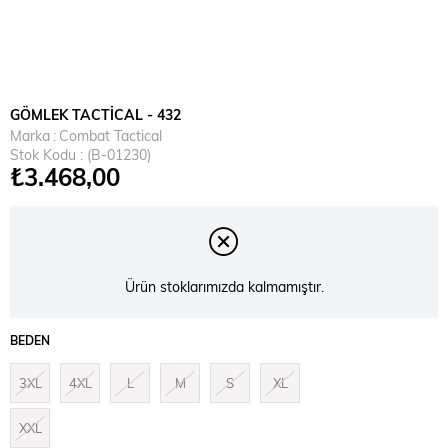
GÖMLEK TACTİCAL - 432
Marka
:
Combat Tactical
Stok Kodu
(B-01230)
₺3.468,00
Ürün stoklarımızda kalmamıştır.
BEDEN
3XL
4XL
L
M
S
XL
XXL