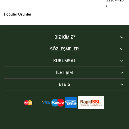
GÖMLEK TACTICAL RİPS120 - 428
GÖMLEK TACTICAL RİPS120 - 428
₺3.490,00
₺3.490,00
Popüler Ürünler
BİZ KİMİZ?
SÖZLEŞMELER
KURUMSAL
İLETIŞIM
ETBİS