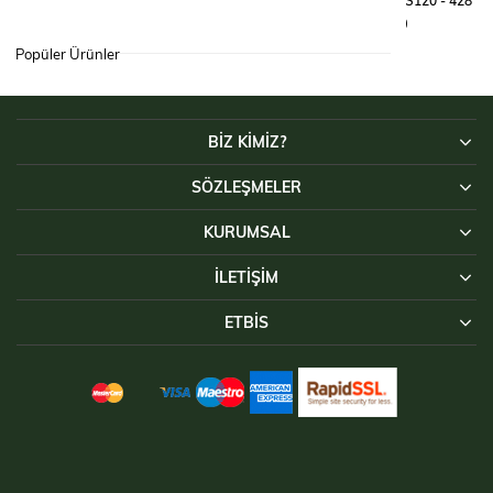
GÖMLEK TACTICAL RİPS120 - 428
GÖMLEK TACTICAL RİPS120 - 428
₺3.490,00
₺3.490,00
Popüler Ürünler
BİZ KİMİZ?
SÖZLEŞMELER
KURUMSAL
İLETIŞIM
ETBİS