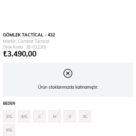
GÖMLEK TACTİCAL - 432
Marka
:
Combat Tactical
Stok Kodu
(B-01230)
₺3.490,00
Ürün stoklarımızda kalmamıştır.
BEDEN
3XL
4XL
L
M
S
XL
XXL