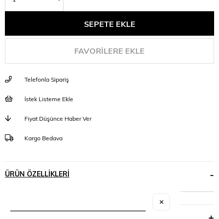
FAVORILERE EKLE
Telefonla Sipariş
İstek Listeme Ekle
Fiyat Düşünce Haber Ver
Kargo Bedava
ÜRÜN ÖZELLIKLERI
✕
YORUMLAR
(0)