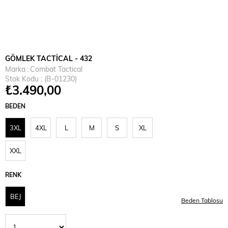
GÖMLEK TACTİCAL - 432
Marka
:
Combat Tactical
Stok Kodu
(B-01230)
₺3.490,00
BEDEN
3XL
4XL
L
M
S
XL
XXL
RENK
BEJ
Beden Tablosu