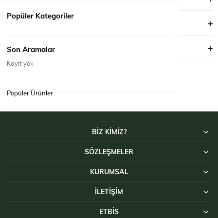
Popüler Kategoriler
ÖDEME SEÇENEKLERI
ÜRÜN ÖNERILERI
Son Aramalar
Kayıt yok
Popüler Ürünler
BİZ KİMİZ?
SÖZLEŞMELER
KURUMSAL
İLETIŞIM
ETBİS