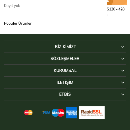
SEPETE EKLE
SEPETE EKLE
Kayıt yok
GÖMLEK TACTICAL RİPS120 - 428
GÖMLEK TACTICAL RİPS120 - 428
₺3.490,00
₺3.490,00
Popüler Ürünler
BİZ KİMİZ?
SÖZLEŞMELER
KURUMSAL
İLETIŞIM
ETBİS