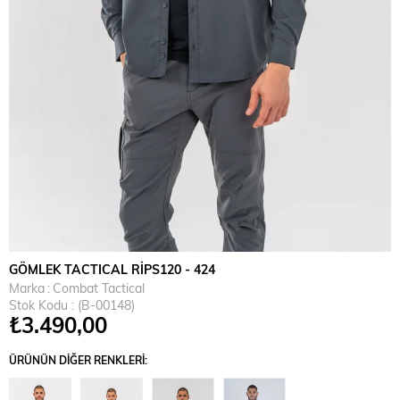
GÖMLEK TACTICAL RİPS120 - 424
Marka
:
Combat Tactical
Stok Kodu
(B-00148)
₺3.490,00
ÜRÜNÜN DIĞER RENKLERI: