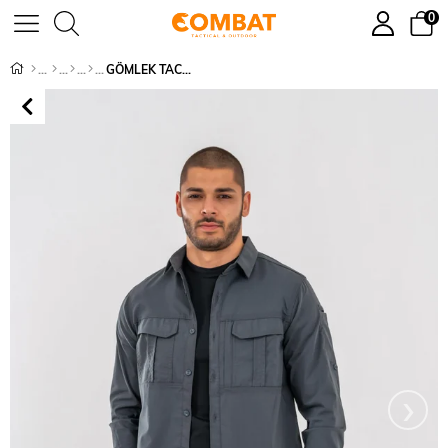
0
GÖMLEK TACTICAL RİPS120 - 424
›