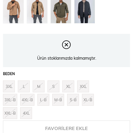
Ürün stoklarımızda kalmamıştır.
BEDEN
3XL
L
M
S
XL
XXL
3XL-B
4XL-B
L-B
M-B
S-B
XL-B
XXL-B
4XL
FAVORILERE EKLE