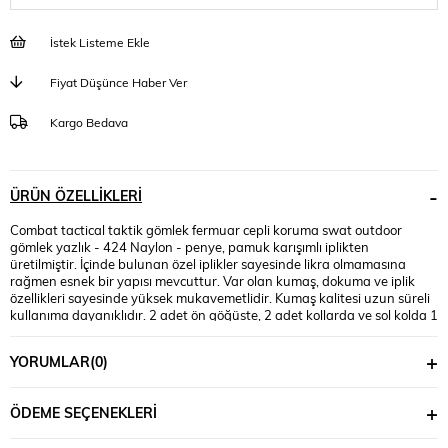
İstek Listeme Ekle
Fiyat Düşünce Haber Ver
Kargo Bedava
ÜRÜN ÖZELLIKLERI
Combat tactical taktik gömlek fermuar cepli koruma swat outdoor
gömlek yazlık - 424 Naylon - penye, pamuk karışımlı iplikten
üretilmiştir. İçinde bulunan özel iplikler sayesinde likra olmamasına
rağmen esnek bir yapısı mevcuttur. Var olan kumaş, dokuma ve iplik
özellikleri sayesinde yüksek mukavemetlidir. Kumaş kalitesi uzun süreli
kullanıma dayanıklıdır. 2 adet ön göğüste, 2 adet kollarda ve sol kolda 1
adet olmak üzere toplam 5 cep yeri mevcuttur. Kol kısmında arma için
fonksiyonel cırtlar mevcuttur. Ön kapama düğmelidir. Gömlek yaka
YORUMLAR
(0)
kullanılmıştır. Kol manşetlidir. Sırt kısmında havalandırma mevcuttur.
Kumaşı sağlar ve solmaya, çekmeye, lekelenmeye ve kırışmaya karşı
dirençlidir. Profesyonel görünüm: İki göğüs cebi kalem cebi, işte ihtiyaç
ÖDEME SEÇENEKLERI
duyulan taktik özelliklerle temiz, profesyonel bir görünüm sağlar. Ek
özellikler isteyenler için sol kola bir rozet şeridi içerir. Yaz aylarında