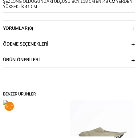
ŞEZLONG OLDUĞUNDAKİ ÖLÇÜSÜ BOY:118 CM EN :48 CM YERDEN
YÜKSEKLİK:41 CM
YORUMLAR
(0)
ÖDEME SEÇENEKLERI
ÜRÜN ÖNERILERI
BENZER ÜRÜNLER
Ücretsiz
Kargo