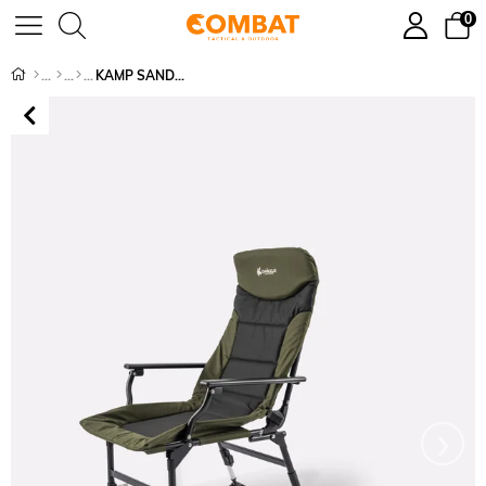
0
KAMP SANDALYESİ ŞEZLONG COMBAT - 009
›