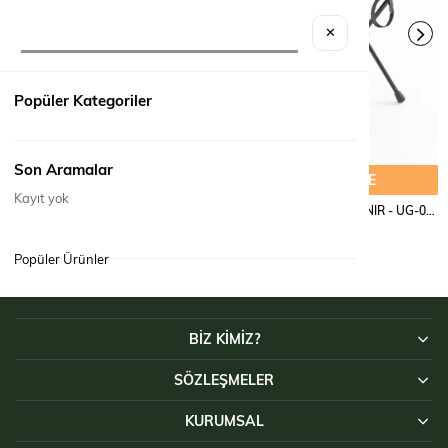
✕
Popüler Kategoriler
Son Aramalar
SEPETE EKLE
SEPETE EKLE
Kayıt yok
KAMP SANDALYESİ KATLANIR AYAK UZATMALI YASTIKLI - UG-0008
KAMP TABURESİ KATLANIR - UG-0012
₺2.190,00
₺820,00
Popüler Ürünler
BİZ KİMİZ?
SÖZLEŞMELER
KURUMSAL