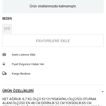
Ürün stoklarımızda kalmamıştır.
BEDEN
STD
FAVORILERE EKLE
İstek Listeme Ekle
Fiyat Düşünce Haber Ver
Kargo Bedava
ÜRÜN ÖZELLIKLERI
NET AĞIRLIK :6,7 KG ÖLÇÜ 61*21*65(KAPALI ÖLÇÜSÜ) OTURMA
ALANI ÖLÇÜSÜ EN 48 CM DERİNLİK 52 CM YÜKSEKLİK:65 CM