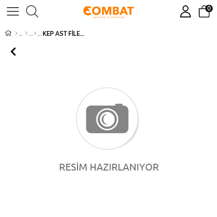
0
KEP AST FİLELİ - 019