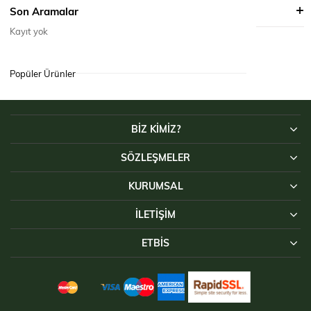
ÜRÜN ÖNERILERI
Son Aramalar
Kayıt yok
Popüler Ürünler
BİZ KİMİZ?
SÖZLEŞMELER
KURUMSAL
İLETIŞIM
ETBİS