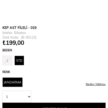
KEP AST FİLELİ - 019
Marka
:
Bikatex
Stok Kodu
(B-00123)
₺199,00
BEDEN
1
STD
RENK
JANDARMA
Beden Tablosu