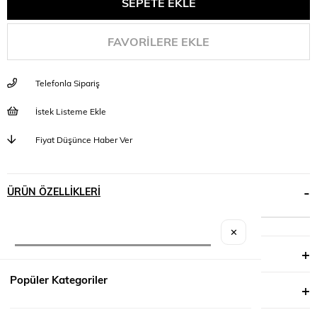
FAVORILERE EKLE
Telefonla Sipariş
İstek Listeme Ekle
Fiyat Düşünce Haber Ver
ÜRÜN ÖZELLIKLERI
✕
YORUMLAR
(0)
Popüler Kategoriler
ÖDEME SEÇENEKLERI