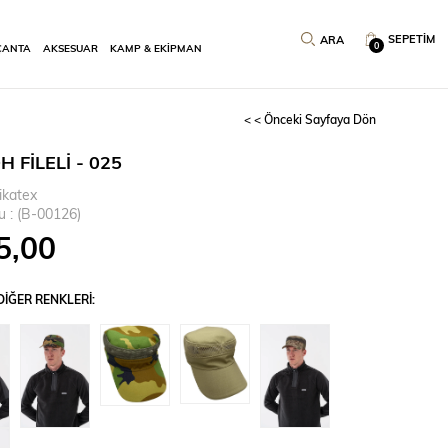
SEPETIM
0
ÇANTA
AKSESUAR
KAMP & EKİPMAN
< < Önceki Sayfaya Dön
H FİLELİ - 025
ikatex
u
(B-00126)
5,00
IĞER RENKLERI: