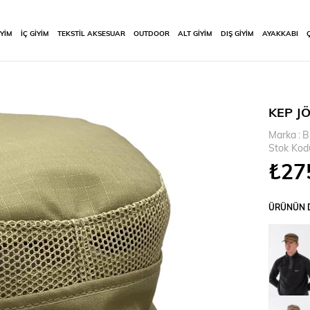
İYİM
İÇ GİYİM
TEKSTİL AKSESUAR
OUTDOOR
ALT GİYİM
DIŞ GİYİM
AYAKKABI
KEP JÖ
Marka
:
B
Stok Kod
₺27
ÜRÜNÜN D