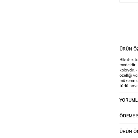
ÜRÜN ÖZ
Bikatex t
modeldir 
kolaydır. 
özelliği v
mükemmel 
türlü hava
Kep şapka 
avcılık, b
YORUML
alanlarda 
Usta terzi
ayarlanab
ÖDEME 
ÜRÜN ÖN