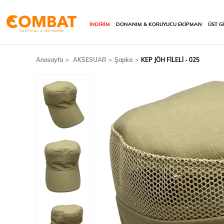
İNDİRİM
DONANIM & KORUYUCU EKİPMAN
ÜST G
Anasayfa
AKSESUAR
Şapka
KEP JÖH FİLELİ - 025