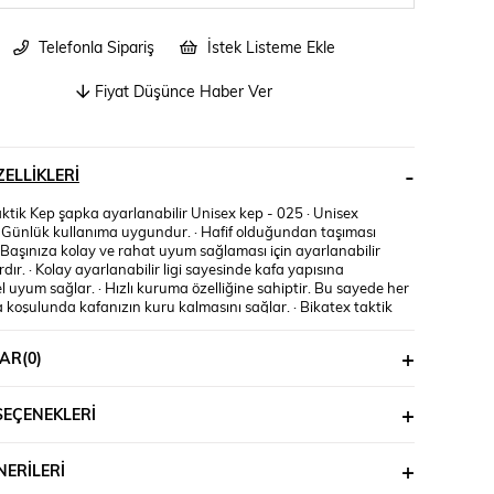
Telefonla Sipariş
İstek Listeme Ekle
Fiyat Düşünce Haber Ver
ELLIKLERI
aktik Kep şapka ayarlanabilir Unisex kep - 025 · Unisex
· Günlük kullanıma uygundur. · Hafif olduğundan taşıması
· Başınıza kolay ve rahat uyum sağlaması için ayarlanabilir
ardır. · Kolay ayarlanabilir ligi sayesinde kafa yapısına
uyum sağlar. · Hızlı kuruma özelliğine sahiptir. Bu sayede her
 koşulunda kafanızın kuru kalmasını sağlar. · Bikatex taktik
ayarlanabilir Unisex kep taktik bisiklet, motosiklet, askeri,
alık tutma, tırmanış, yürüyüş, çalışma, açık hava macerası vb.
AR
(0)
kullanılır. · Bikatex taktik Kep şapka ayarlanabilir Unisex kep
lerimiz tarafından dikilmektedir. · Bikatex taktik Kep şapka
ilir Unisex kep %100 YERLİ ÜRETİMDİR.
SEÇENEKLERI
ERILERI