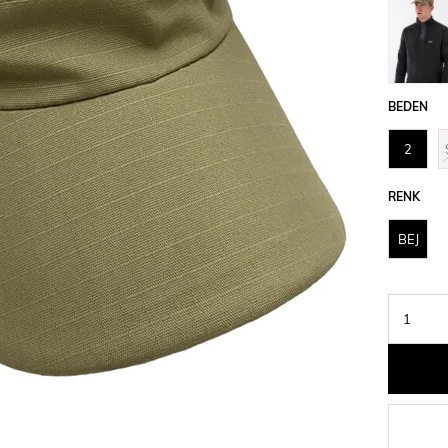
›
BEDEN
2
RENK
BEJ