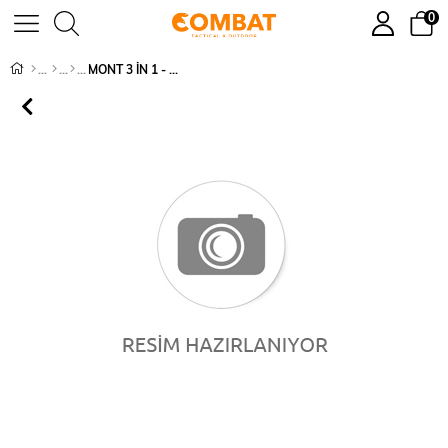
0
MONT 3 İN 1 - 329