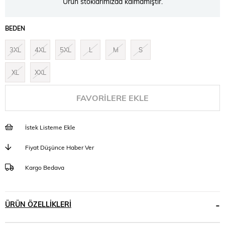
Ürün stoklarımızda kalmamıştır.
BEDEN
3XL
4XL
5XL
L
M
S
XL
XXL
FAVORILERE EKLE
İstek Listeme Ekle
Fiyat Düşünce Haber Ver
Kargo Bedava
ÜRÜN ÖZELLIKLERI