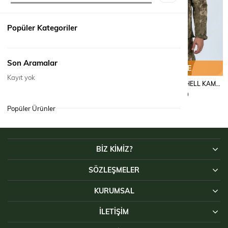
Popüler Kategoriler
Son Aramalar
SEPETE EKLE
SEPETE EKLE
Kayıt yok
MONT TACTICAL SOFTSHELL KAMUFLAJ - 305
MONT TACTICAL SOFTSHELL KAMUFLAJ - 305
₺4.290,00
₺4.290,00
Popüler Ürünler
BİZ KİMİZ?
SÖZLEŞMELER
KURUMSAL
İLETIŞIM