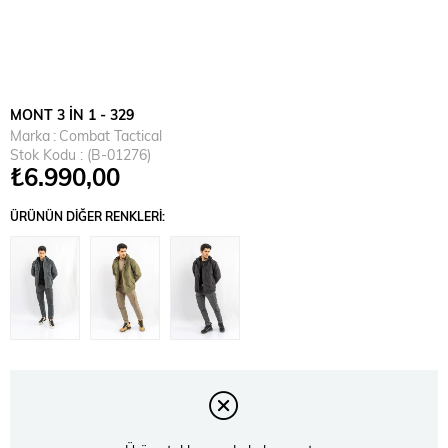
MONT 3 İN 1 - 329
Marka
:
Combat Tactical
Stok Kodu
(B-01276)
₺6.990,00
ÜRÜNÜN DIĞER RENKLERI: