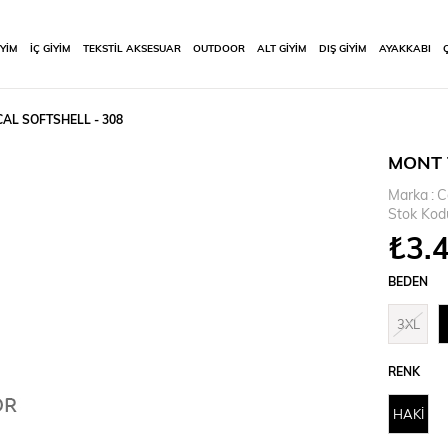
İYİM
İÇ GİYİM
TEKSTİL AKSESUAR
OUTDOOR
ALT GİYİM
DIŞ GİYİM
AYAKKABI
AL SOFTSHELL - 308
MONT 
Marka
:
C
Stok Kod
₺3.
BEDEN
3XL
RENK
HAKİ