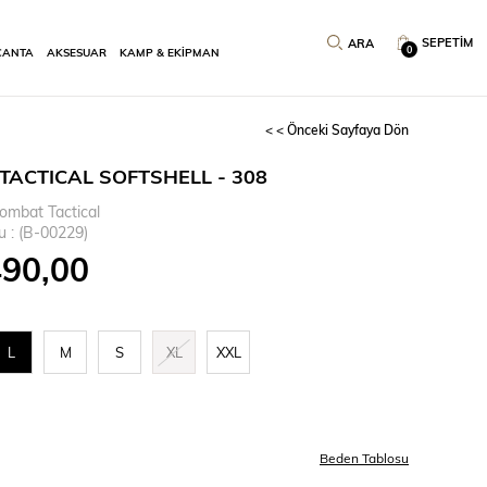
SEPETIM
0
ÇANTA
AKSESUAR
KAMP & EKİPMAN
< < Önceki Sayfaya Dön
TACTICAL SOFTSHELL - 308
ombat Tactical
u
(B-00229)
490,00
L
M
S
XL
XXL
Beden Tablosu