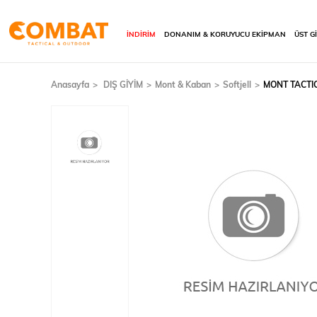
İNDİRİM
DONANIM & KORUYUCU EKİPMAN
ÜST G
Anasayfa
DIŞ GİYİM
Mont & Kaban
Softjell
MONT TACTIC