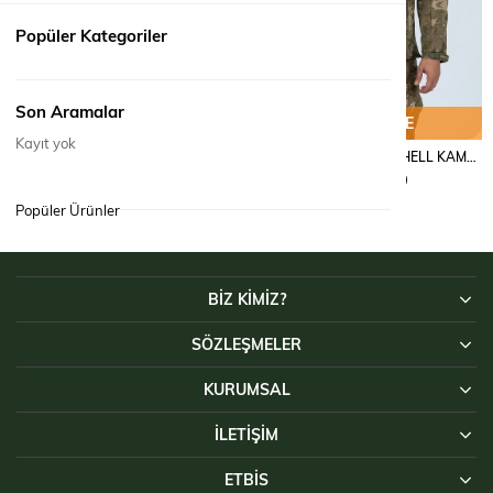
Popüler Kategoriler
Son Aramalar
SEPETE EKLE
SEPETE EKLE
Kayıt yok
MONT TACTICAL SOFTSHELL KAMUFLAJ - 305
MONT TACTICAL SOFTSHELL KAMUFLAJ - 305
₺4.290,00
₺4.290,00
Popüler Ürünler
BİZ KİMİZ?
SÖZLEŞMELER
KURUMSAL
İLETIŞIM
ETBİS