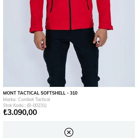
MONT TACTICAL SOFTSHELL - 310
Marka
:
Combat Tactical
Stok Kodu
(B-00231)
₺3.090,00