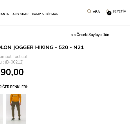
SEPETIM
0
ÇANTA
AKSESUAR
KAMP & EKİPMAN
< < Önceki Sayfaya Dön
LON JOGGER HIKING - 520 - N21
ombat Tactical
u
(B-00212)
890,00
IĞER RENKLERI: