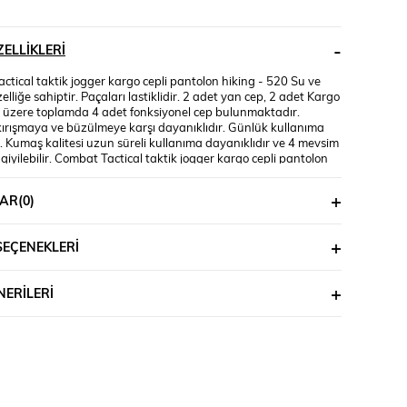
ELLIKLERI
tical taktik jogger kargo cepli pantolon hiking - 520 Su ve
özelliğe sahiptir. Paçaları lastiklidir. 2 adet yan cep, 2 adet Kargo
 üzere toplamda 4 adet fonksiyonel cep bulunmaktadır.
ırışmaya ve büzülmeye karşı dayanıklıdır. Günlük kullanıma
 Kumaş kalitesi uzun süreli kullanıma dayanıklıdır ve 4 mevsim
 giyilebilir. Combat Tactical taktik jogger kargo cepli pantolon
ik bisiklet, motosiklet, askeri, avcılık, balık tutma, tırmanış,
alışma, açık hava macerası vb. alanlarda kullanılır. Combat
AR
(0)
aktik jogger kargo cepli pantolon hiking usta terzilerimiz
 dikilmektedir. Combat Tactical taktik jogger kargo cepli
 hiking %100 YERLİ ÜRETİMDİR.
SEÇENEKLERI
ERILERI