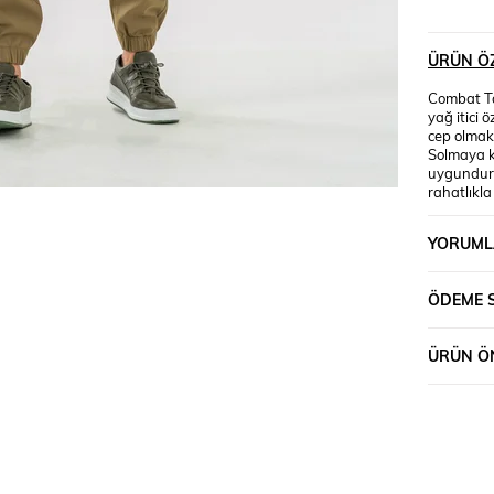
ÜRÜN ÖZ
Combat Tac
yağ itici 
cep olmak
Solmaya k
uygundur.
rahatlıkla
hiking takt
yürüyüş, ç
YORUML
Tactical t
tarafından
pantolon
ÖDEME 
ÜRÜN ÖN