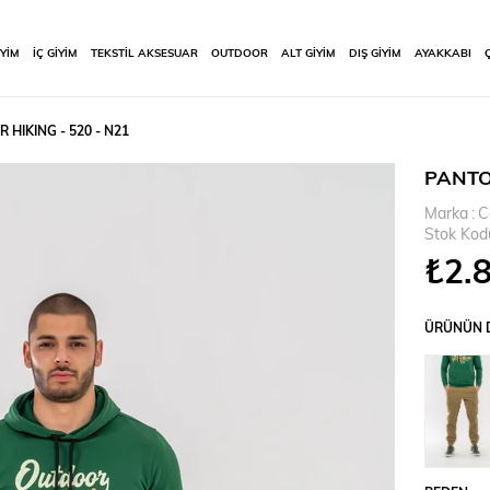
İYİM
İÇ GİYİM
TEKSTİL AKSESUAR
OUTDOOR
ALT GİYİM
DIŞ GİYİM
AYAKKABI
HIKING - 520 - N21
PANTO
Marka
:
C
Stok Kod
₺2.
ÜRÜNÜN D