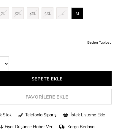
XL
XXL
3XL
4XL
L
M
Beden Tablosu
FAVORILERE EKLE
ik Stok
Telefonla Sipariş
İstek Listeme Ekle
Fiyat Düşünce Haber Ver
Kargo Bedava