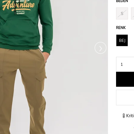
BEDEN
S
RENK
›
BEJ
Krit