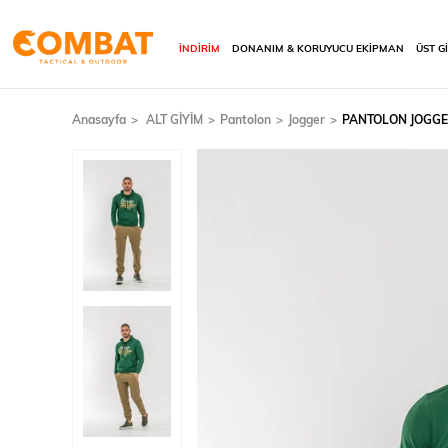
İNDİRİM
DONANIM & KORUYUCU EKİPMAN
ÜST G
Anasayfa
ALT GİYİM
Pantolon
Jogger
PANTOLON JOGGER 