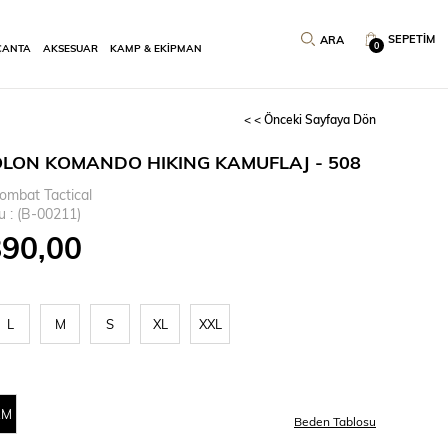
SEPETIM
0
ÇANTA
AKSESUAR
KAMP & EKİPMAN
< < Önceki Sayfaya Dön
LON KOMANDO HIKING KAMUFLAJ - 508
ombat Tactical
u
(B-00211)
890,00
L
M
S
XL
XXL
AM
Beden Tablosu