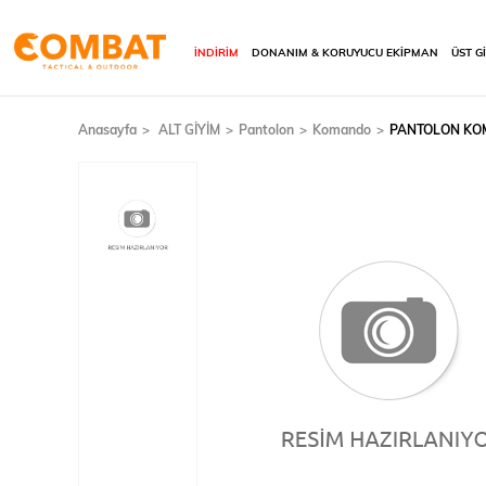
İNDİRİM
DONANIM & KORUYUCU EKİPMAN
ÜST G
Anasayfa
ALT GİYİM
Pantolon
Komando
PANTOLON KOM