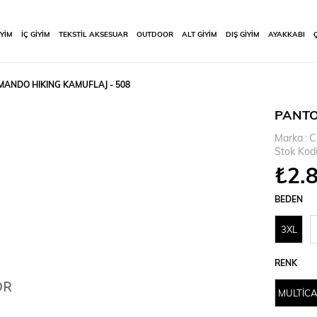
İYİM
İÇ GİYİM
TEKSTİL AKSESUAR
OUTDOOR
ALT GİYİM
DIŞ GİYİM
AYAKKABI
ANDO HIKING KAMUFLAJ - 508
PANTO
Marka
:
C
Stok Kod
₺2.
BEDEN
3XL
RENK
MULTİC