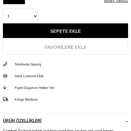
Beden Tablosu
FAVORILERE EKLE
Telefonla Sipariş
İstek Listeme Ekle
Fiyat Düşünce Haber Ver
Kargo Bedava
ÜRÜN ÖZELLIKLERI
Combat Tactical taktik outdoor pantolon ripstop çok cepli kargo