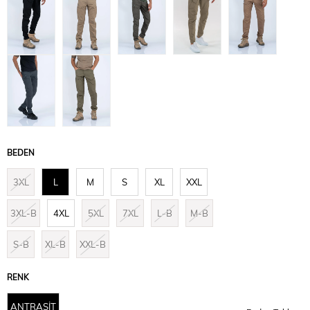
BEDEN
3XL
L
M
S
XL
XXL
3XL-B
4XL
5XL
7XL
L-B
M-B
S-B
XL-B
XXL-B
RENK
ANTRASİT