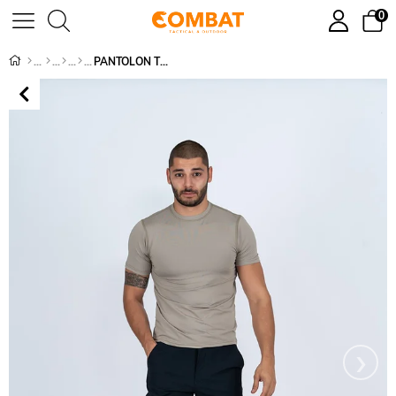
0
PANTOLON TREKKING SUMMERY - 534
›