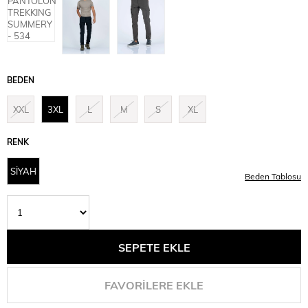
BEDEN
XXL
3XL
L
M
S
XL
RENK
SİYAH
Beden Tablosu
FAVORILERE EKLE