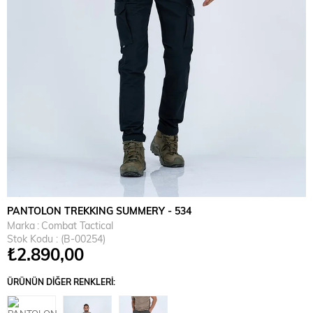
PANTOLON TREKKING SUMMERY - 534
Marka
:
Combat Tactical
Stok Kodu
(B-00254)
₺2.890,00
ÜRÜNÜN DIĞER RENKLERI: