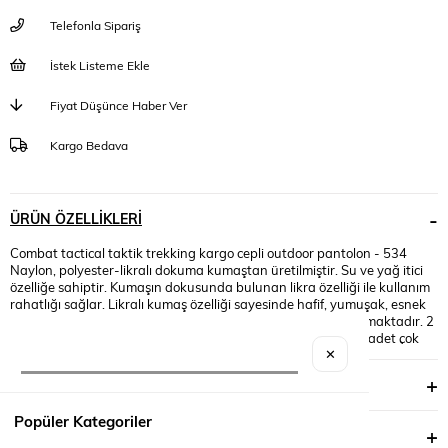
Telefonla Sipariş
İstek Listeme Ekle
Fiyat Düşünce Haber Ver
Kargo Bedava
ÜRÜN ÖZELLIKLERI
Combat tactical taktik trekking kargo cepli outdoor pantolon - 534
Naylon, polyester-likralı dokuma kumaştan üretilmiştir. Su ve yağ itici
özelliğe sahiptir. Kumaşın dokusunda bulunan likra özelliği ile kullanım
rahatlığı sağlar. Likralı kumaş özelliği sayesinde hafif, yumuşak, esnek
ve rahat bir yapısı vardır. Paçalarda ayarlanabilir cırt bulunmaktadır. 2
adet yan cep, 2 adet kapaklı cep, 2 adet arka kapaklı cep, 1 adet çok
amaçlı cep olmak üzere toplamda 7 adet fonksiyonel cep
✕
bulunmaktadır. Geniş kemer kullanımıma uygundur. Solmaya kırışmaya
YORUMLAR
(0)
ve büzülmeye karşı dayanıklıdır. Doğa sporları ve performans
sporlarına uygun extra rahatlık sağlar. Mafsallı dizler gerekli olduğu her
Popüler Kategoriler
alanda mobiliteyi arttırır. Yazlık üründür. Yaz Aylarında kullanım için
ÖDEME SEÇENEKLERI
uygundur. Combat tactical taktik trekking kargo cepli outdoor pantolon