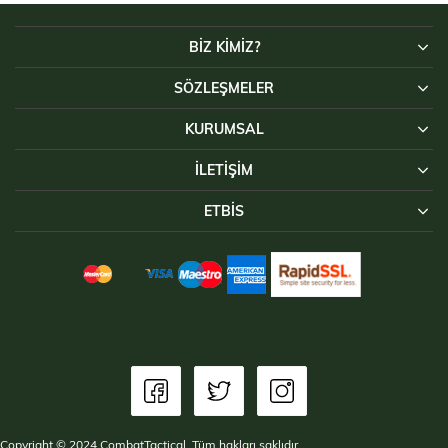
BİZ KİMİZ?
SÖZLEŞMELER
KURUMSAL
İLETIŞIM
ETBİS
Copyright © 2024 CombatTactical. Tüm hakları saklıdır.