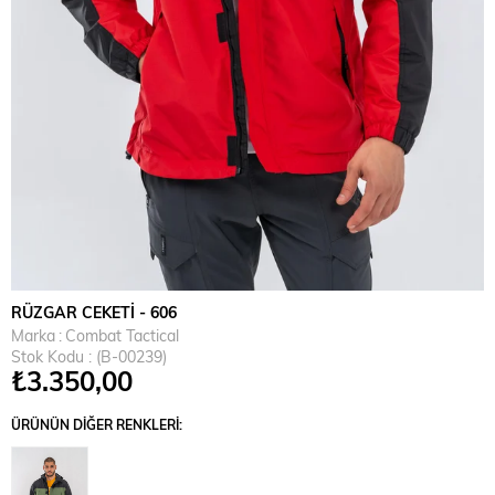
RÜZGAR CEKETİ - 606
Marka
:
Combat Tactical
Stok Kodu
(B-00239)
₺3.350,00
ÜRÜNÜN DIĞER RENKLERI: