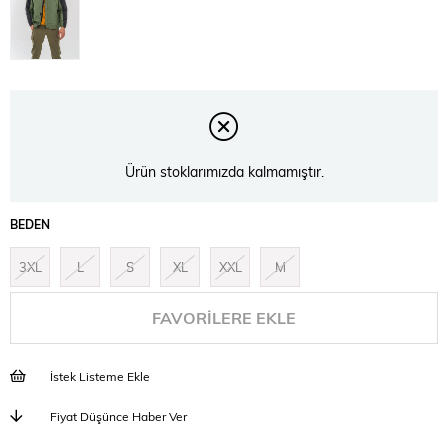
Ürün stoklarımızda kalmamıştır.
BEDEN
3XL
L
S
XL
XXL
M
FAVORILERE EKLE
İstek Listeme Ekle
Fiyat Düşünce Haber Ver