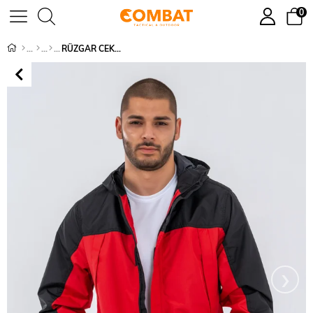
0
RÜZGAR CEKETİ - 606
›