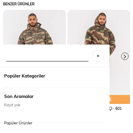
BENZER ÜRÜNLER
✕
Popüler Kategoriler
Son Aramalar
SEPETE EKLE
SEPETE EKLE
Kayıt yok
YAĞMURLUK BALIKÇI - 601
YAĞMURLUK BALIKÇI - 601
₺890,00
₺890,00
Popüler Ürünler