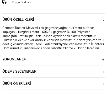
Kargo Bedava
ÜRÜN ÖZELLIKLERI
Combat Tactical Mevsimlik su geçirmez yağmurluk mont outdoor
kapüşonlu rüzgârlık mont - 606 Su geçirmez % 100 Polyester
kumaştan üretilmiştir. Etek ucunda ayarlanabilir lastik mevcuttur.
Elastik bilekler ve ayarlanabilir kapüşon mevcuttur. 2 adet yan cep ve 1
adet iç kısımda olmak üzere 3 adet fonksiyonel cep mevcuttur. İçi astarlı.
Hafif üründür, kullanım açısından rahattır Yıllarca kullanabileceğiniz
ürün yağmur ve rüzgâra karşı dayanaklıdır. Dışarıdan gelebilecek
etkilere karşı duyarlı olarak hazırlanan ürünü bol yağışlı günlerde gönül
YORUMLAR
(0)
rahatlığı ile kullanabilirsiniz. Her tarz kombinle kullanılabilen ürünü
gündelik hayatınızın her anında tercih edebilirsiniz. Combat Tactical
Mevsimlik su geçirmez yağmurluk mont outdoor kapüşonlu rüzgârlık
ÖDEME SEÇENEKLERI
mont taktik bisiklet, motosiklet, askeri, avcılık, balık tutma, tırmanış,
yürüyüş, çalışma, açık hava macerası vb. alanlarda kullanılır. Combat
Tactical Mevsimlik su geçirmez yağmurluk mont outdoor kapüşonlu
ÜRÜN ÖNERILERI
rüzgârlık mont usta terzilerimiz tarafından dikilmektedir. Combat
Tactical Mevsimlik su geçirmez yağmurluk mont outdoor kapüşonlu
rüzgârlık mont %100 YERLİ ÜRETİMDİR.