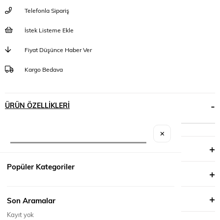
Telefonla Sipariş
İstek Listeme Ekle
Fiyat Düşünce Haber Ver
Kargo Bedava
ÜRÜN ÖZELLIKLERI
✕
YORUMLAR
(0)
Popüler Kategoriler
ÖDEME SEÇENEKLERI
ÜRÜN ÖNERILERI
Son Aramalar
Kayıt yok