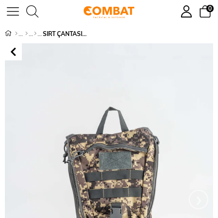
0
SIRT ÇANTASI BL-101
›