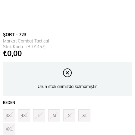
ŞORT - 723
Marka
:
Combat Tactical
Stok Kodu
(B-01457)
₺0,00
Ürün stoklarımızda kalmamıştır.
BEDEN
3XL
4XL
L
M
S
XL
XXL