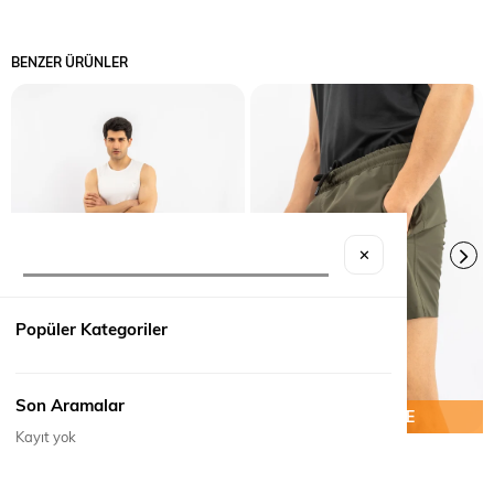
BENZER ÜRÜNLER
✕
Popüler Kategoriler
Son Aramalar
SEPETE EKLE
SEPETE EKLE
Kayıt yok
ŞORT İKİ İPLİK - 720
ŞORT - 721
₺690,00
₺850,00