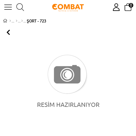
0
ŞORT - 723