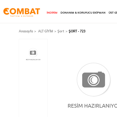
İNDİRİM
DONANIM & KORUYUCU EKİPMAN
ÜST G
Anasayfa
ALT GİYİM
Şort
ŞORT - 723