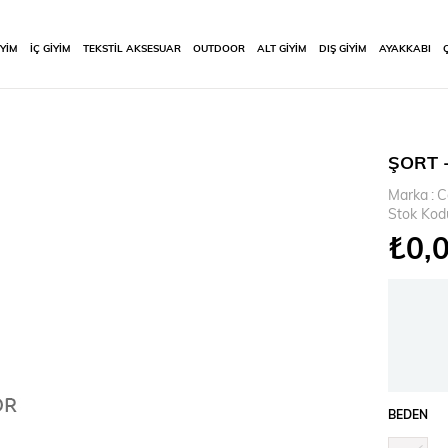
İYİM
İÇ GİYİM
TEKSTİL AKSESUAR
OUTDOOR
ALT GİYİM
DIŞ GİYİM
AYAKKABI
ŞORT 
Marka
:
C
Stok Kod
₺0,
BEDEN