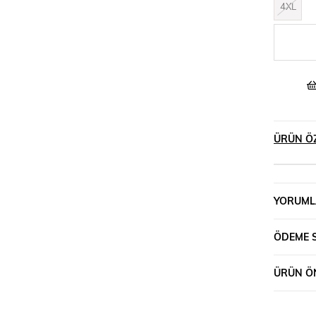
4XL
ÜRÜN ÖZ
YORUML
ÖDEME 
ÜRÜN ÖN