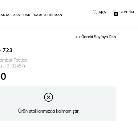
SEPETIM
0
ÇANTA
AKSESUAR
KAMP & EKİPMAN
< < Önceki Sayfaya Dön
- 723
ombat Tactical
u
(B-01457)
00
Ürün stoklarımızda kalmamıştır.