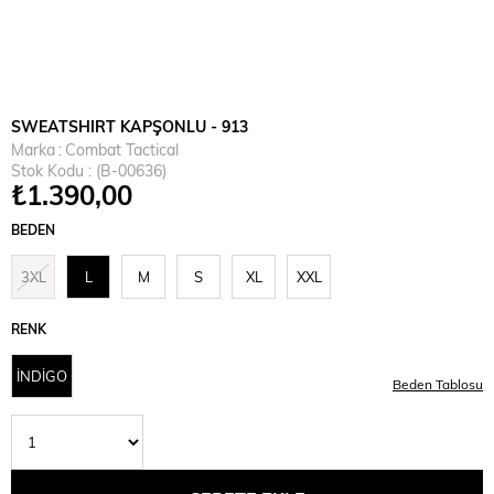
SWEATSHIRT KAPŞONLU - 913
Marka
:
Combat Tactical
Stok Kodu
(B-00636)
₺1.390,00
BEDEN
3XL
L
M
S
XL
XXL
RENK
İNDİGO
Beden Tablosu