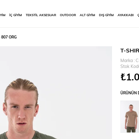
İYİM
İÇ GİYİM
TEKSTİL AKSESUAR
OUTDOOR
ALT GİYİM
DIŞ GİYİM
AYAKKABI
- 807 ORG
T-SHIR
Marka
:
C
Stok Kod
₺1.
ÜRÜNÜN D