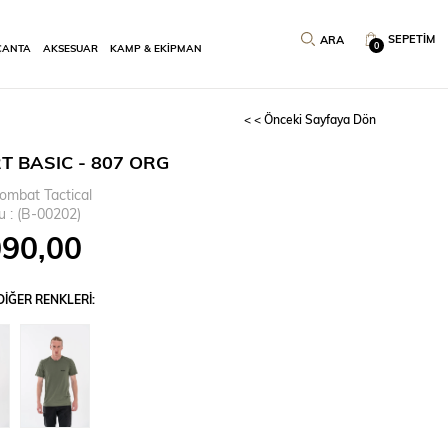
SEPETIM
0
ÇANTA
AKSESUAR
KAMP & EKİPMAN
< < Önceki Sayfaya Dön
T BASIC - 807 ORG
ombat Tactical
u
(B-00202)
090,00
IĞER RENKLERI: