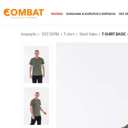
İNDİRİM
DONANIM & KORUYUCU EKİPMAN
ÜST G
Anasayfa
ÜST GİYİM
T-shırt
Simit Yaka
T-SHIRT BASIC 