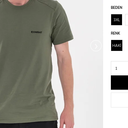
BEDEN
3XL
RENK
›
HAKİ