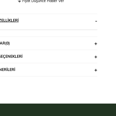
Fiyat Düşünce Haber Ver
ELLIKLERI
AR
(0)
SEÇENEKLERI
ERILERI