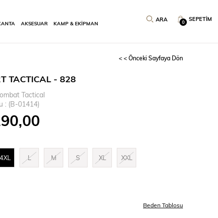
SEPETIM
0
ÇANTA
AKSESUAR
KAMP & EKİPMAN
< < Önceki Sayfaya Dön
T TACTICAL - 828
ombat Tactical
u
(B-01414)
190,00
4XL
L
M
S
XL
XXL
Beden Tablosu