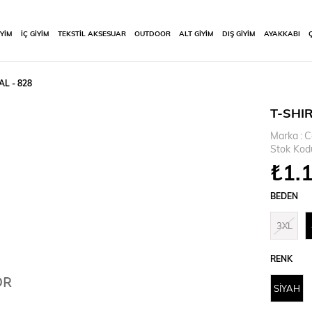
İYİM
İÇ GİYİM
TEKSTİL AKSESUAR
OUTDOOR
ALT GİYİM
DIŞ GİYİM
AYAKKABI
AL - 828
T-SHIR
Marka
:
C
Stok Kod
₺1.
BEDEN
3XL
RENK
SİYAH