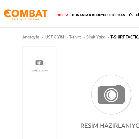
İNDİRİM
DONANIM & KORUYUCU EKİPMAN
ÜST G
Anasayfa
ÜST GİYİM
T-shırt
Simit Yaka
T-SHIRT TACTIC