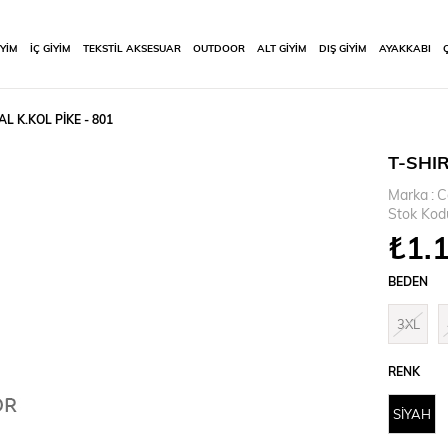
İYİM
İÇ GİYİM
TEKSTİL AKSESUAR
OUTDOOR
ALT GİYİM
DIŞ GİYİM
AYAKKABI
AL K.KOL PİKE - 801
T-SHIR
Marka
:
C
Stok Kod
₺1.
BEDEN
3XL
RENK
SİYAH