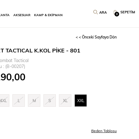
SEPETIM
0
ÇANTA
AKSESUAR
KAMP & EKİPMAN
< < Önceki Sayfaya Dön
T TACTICAL K.KOL PİKE - 801
ombat Tactical
u
(B-00207)
190,00
4XL
L
M
S
XL
XXL
Beden Tablosu