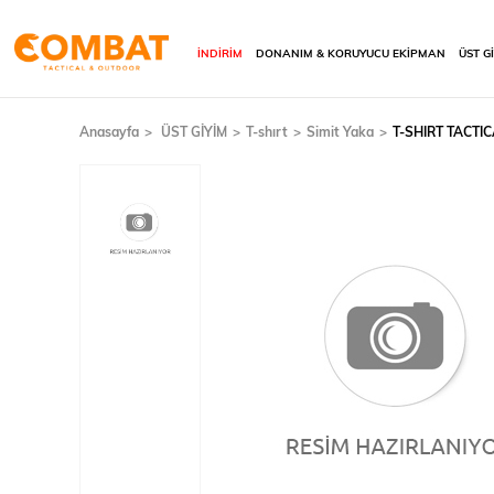
İNDİRİM
DONANIM & KORUYUCU EKİPMAN
ÜST G
Anasayfa
ÜST GİYİM
T-shırt
Simit Yaka
T-SHIRT TACTIC