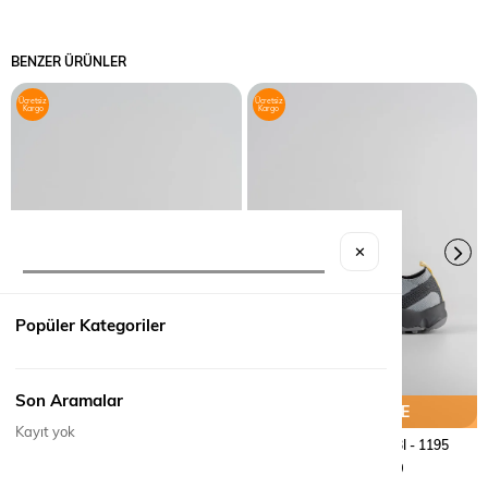
BENZER ÜRÜNLER
Ücretsiz
Ücretsiz
Kargo
Kargo
✕
Popüler Kategoriler
Son Aramalar
SEPETE EKLE
SEPETE EKLE
Kayıt yok
TREKKING AYAKKABI - 1196
TREKKING AYAKKABI - 1195
₺3.890,00
₺3.590,00