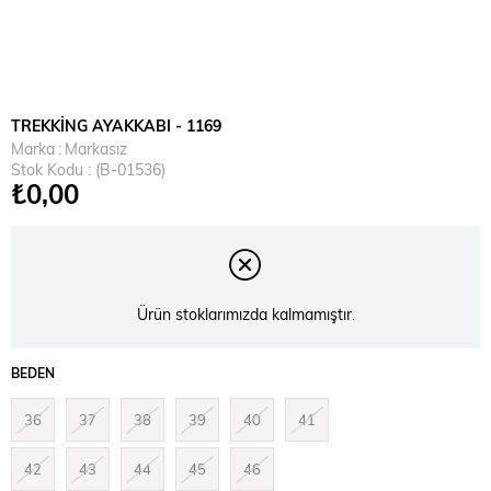
TREKKİNG AYAKKABI - 1169
Marka
:
Markasız
Stok Kodu
(B-01536)
₺0,00
Ürün stoklarımızda kalmamıştır.
BEDEN
36
37
38
39
40
41
42
43
44
45
46