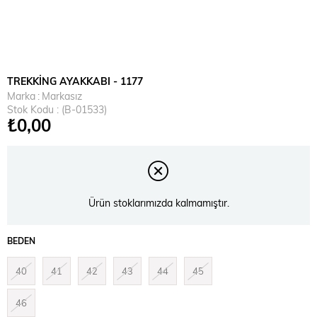
TREKKİNG AYAKKABI - 1177
Marka
:
Markasız
Stok Kodu
(B-01533)
₺0,00
Ürün stoklarımızda kalmamıştır.
BEDEN
40
41
42
43
44
45
46