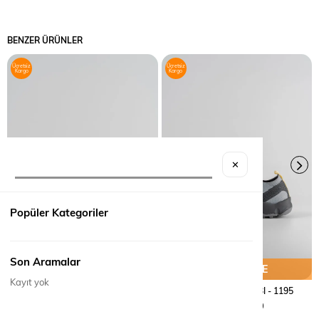
BENZER ÜRÜNLER
Ücretsiz
Ücretsiz
Kargo
Kargo
✕
Popüler Kategoriler
Son Aramalar
SEPETE EKLE
SEPETE EKLE
Kayıt yok
TREKKING AYAKKABI - 1196
TREKKING AYAKKABI - 1195
₺3.890,00
₺3.590,00