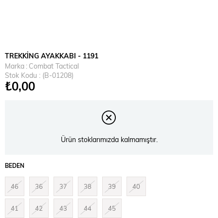
TREKKİNG AYAKKABI - 1191
Marka
:
Combat Tactical
Stok Kodu
(B-01208)
₺0,00
Ürün stoklarımızda kalmamıştır.
BEDEN
46
36
37
38
39
40
41
42
43
44
45