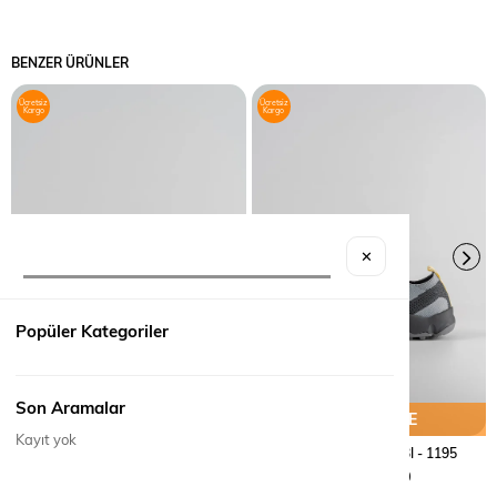
BENZER ÜRÜNLER
Ücretsiz
Ücretsiz
Kargo
Kargo
✕
Popüler Kategoriler
Son Aramalar
SEPETE EKLE
SEPETE EKLE
Kayıt yok
TREKKING AYAKKABI - 1196
TREKKING AYAKKABI - 1195
₺3.890,00
₺3.590,00