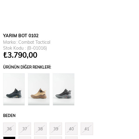
YARIM BOT 0102
Marka
:
Combat Tactical
Stok Kodu
(B-01016)
₺3.790,00
ÜRÜNÜN DIĞER RENKLERI:
BEDEN
36
37
38
39
40
41