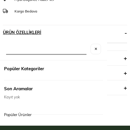
Kargo Bedava
ÜRÜN ÖZELLIKLERI
✕
YORUMLAR
(0)
Popüler Kategoriler
ÖDEME SEÇENEKLERI
ÜRÜN ÖNERILERI
Son Aramalar
Kayıt yok
Popüler Ürünler