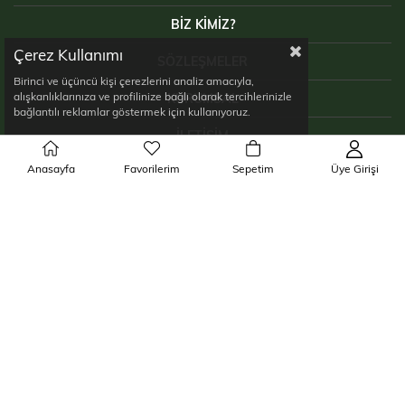
BİZ KİMİZ?
Çerez Kullanımı
SÖZLEŞMELER
Birinci ve üçüncü kişi çerezlerini analiz amacıyla,
alışkanlıklarınıza ve profilinize bağlı olarak tercihlerinizle
KURUMSAL
bağlantılı reklamlar göstermek için kullanıyoruz.
İLETIŞIM
Anasayfa
Favorilerim
Sepetim
Üye Girişi
ETBİS
Copyright © 2024 CombatTactical. Tüm hakları saklıdır.