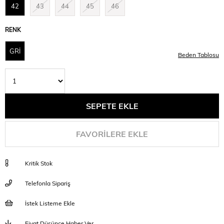
42
43
44
45
46
RENK
GRİ
Beden Tablosu
FAVORILERE EKLE
Kritik Stok
Telefonla Sipariş
İstek Listeme Ekle
Fiyat Düşünce Haber Ver