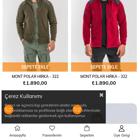
SEPETE EKLE
SEPETE EKLE
MONT POLAR HIRKA - 322
MONT POLAR HIRKA - 322
₺1.890,00
₺1.890,00
Çerez Kullanımı
Birinci ve üçüncü kişi çerezlerini analiz amacıyla,
Ücretsiz
Ücretsiz
alışkanlıklarınıza ve profilinize bağlı olarak tercihlerinizle
Kargo
Kargo
bağlantılı reklamlar göstermek için kullanıyoruz.
Anasayfa
Favorilerim
Sepetim
Üye Girişi