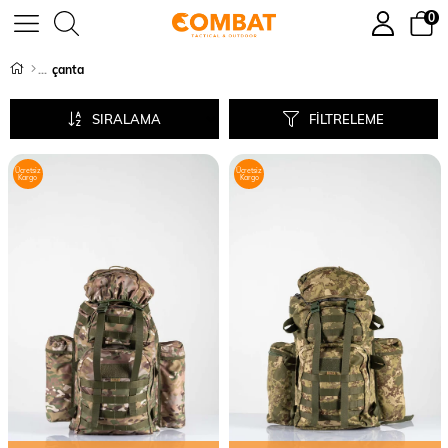
0
çanta
SIRALAMA
FILTRELEME
Ücretsiz
Ücretsiz
Kargo
Kargo